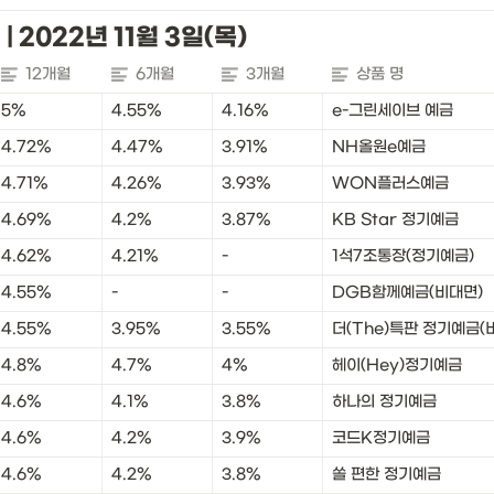
| 2022년 11월 3일(목)
12개월
6개월
3개월
상품 명
5%
4.55%
4.16%
e-그린세이브 예금
4.72%
4.47%
3.91%
NH올원e예금
4.71%
4.26%
3.93%
WON플러스예금
4.69%
4.2%
3.87%
KB Star 정기예금
4.62%
4.21%
-
1석7조통장(정기예금)
4.55%
-
-
DGB함께예금(비대면)
4.55%
3.95%
3.55%
더(The)특판 정기예금(
4.8%
4.7%
4%
헤이(Hey)정기예금
4.6%
4.1%
3.8%
하나의 정기예금
4.6%
4.2%
3.9%
코드K정기예금
4.6%
4.2%
3.8%
쏠 편한 정기예금