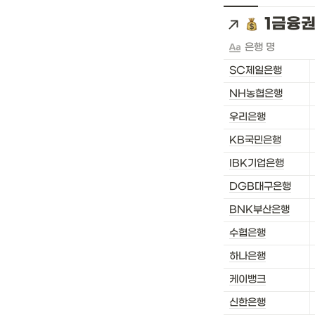
1금융권 
은행 명
SC제일은행
NH농협은행
우리은행
KB국민은행
IBK기업은행
DGB대구은행
BNK부산은행
수협은행
하나은행
케이뱅크
신한은행