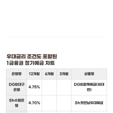
1금융권 정기예금 차트
은행명
12개월
6개월
3개월
상품명
DGB대구
DGB함께예금(비대
4.75%
은행
면)
Sh수협은
4.70%
Sh첫만남우대예금
행