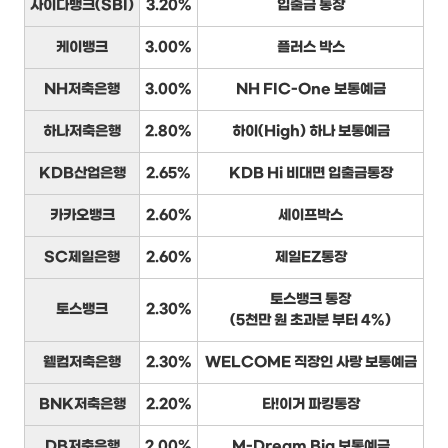
사이다뱅크(SBI)
3.20%
입출금 통장
케이뱅크
3.00%
플러스 박스
NH저축은행
3.00%
NH FIC-One 보통예금
하나저축은행
2.80%
하이(High) 하나 보통예금
KDB산업은행
2.65%
KDB Hi 비대면 입출금통장
카카오뱅크
2.60%
세이프박스
SC제일은행
2.60%
제일EZ통장
토스뱅크 통장
토스뱅크
2.30%
(5천만 원 초과분 부터 4%)
웰컴저축은행
2.30%
WELCOME 직장인 사랑 보통예금
BNK저축은행
2.20%
타!이거 파킹통장
DB저축은행
2.00%
M-Dream Big 보통예금