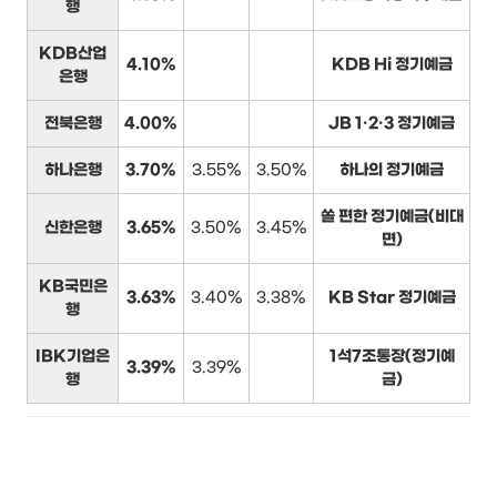
행
KDB산업
4.10%
KDB Hi 정기예금
은행
전북은행
4.00%
JB 1·2·3 정기예금
하나은행
3.70%
3.55%
3.50%
하나의 정기예금
쏠 편한 정기예금(비대
신한은행
3.65%
3.50%
3.45%
면)
KB국민은
3.63%
3.40%
3.38%
KB Star 정기예금
행
IBK기업은
1석7조통장(정기예
3.39%
3.39%
행
금)