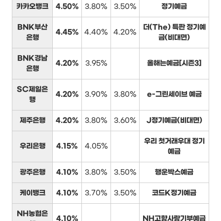
카카오뱅크
4.50%
3.80%
3.50%
정기예금
BNK부산
더(The) 특판 정기예
4.45%
4.40%
4.20%
은행
금(비대면)
BNK경남
4.20%
3.95%
올해는예금[시즌3]
은행
SC제일은
4.20%
3.90%
3.80%
e-그린세이브 예금
행
제주은행
4.20%
3.80%
3.60%
J정기예금(비대면)
우리 첫거래우대 정기
우리은행
4.15%
4.05%
예금
광주은행
4.10%
3.80%
3.50%
행운박스예금
케이뱅크
4.10%
3.70%
3.50%
코드K정기예금
NH농협은
4.10%
NH고향사랑기부예금