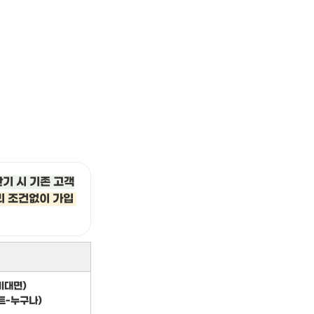
만기 시 기존 고객
 조건없이 가입 
비대면)
트-누구나)