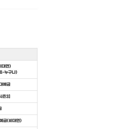
비대면)
트-누구나)
대예금
시즌3]
금
기예금(비대면)