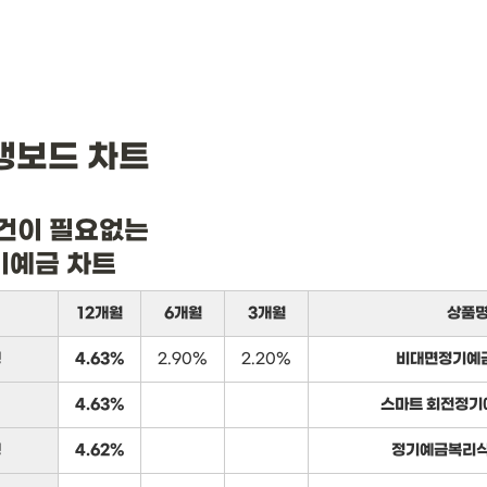
뱅보드 차트
건이 필요없는

기예금 차트
12개월
6개월
3개월
상품
행
4.63%
2.90%
2.20%
비대면정기예
4.63%
스마트 회전정기
행
4.62%
정기예금복리식