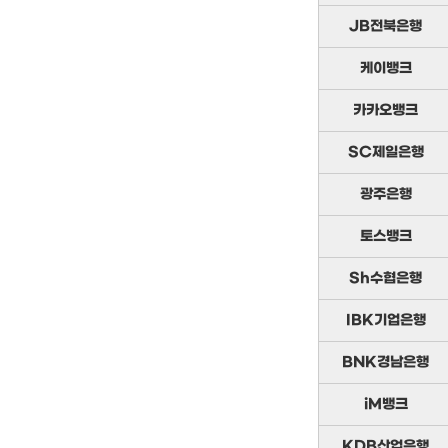
JB전북은행
케이뱅크
카카오뱅크
SC제일은행
광주은행
토스뱅크
Sh수협은행
IBK기업은행
BNK경남은행
iM뱅크
KDB산업은행