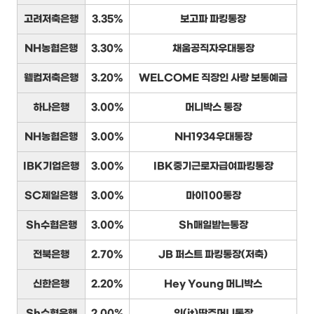
고려저축은행
3.35%
보고파 파킹통장
NH농협은행
3.30%
채움공직자우대통장
웰컴저축은행
3.20%
WELCOME 직장인 사랑 보통예금
하나은행
3.00%
머니박스 통장
NH농협은행
3.00%
NH1934우대통장
IBK기업은행
3.00%
IBK중기근로자급여파킹통장
SC제일은행
3.00%
마이100통장
Sh수협은행
3.00%
Sh매일받는통장
전북은행
2.70%
JB 퍼스트 파킹통장(저축)
신한은행
2.20%
Hey Young 머니박스
Sh수협은행
2.00%
잇(it)딴주머니통장