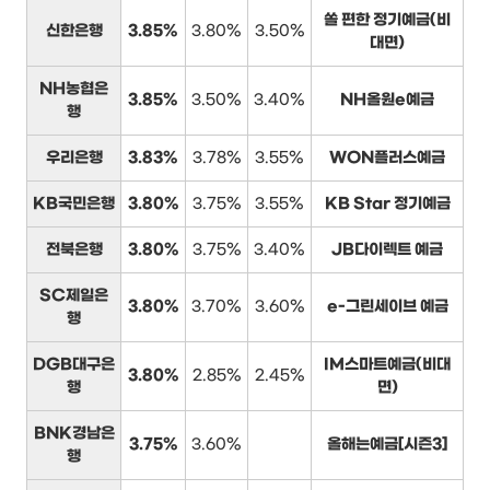
쏠 편한 정기예금(비
신한은행
3.85%
3.80%
3.50%
대면)
NH농협은
3.85%
3.50%
3.40%
NH올원e예금
행
우리은행
3.83%
3.78%
3.55%
WON플러스예금
KB국민은행
3.80%
3.75%
3.55%
KB Star 정기예금
전북은행
3.80%
3.75%
3.40%
JB다이렉트 예금
SC제일은
3.80%
3.70%
3.60%
e-그린세이브 예금
행
DGB대구은
IM스마트예금(비대
3.80%
2.85%
2.45%
행
면)
BNK경남은
3.75%
3.60%
올해는예금[시즌3]
행