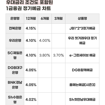
1금융권 정기예금 차트
은행명
12개월
6개월
3개월
상품명
전북은행
4.15%
JB1*2*3정기예금
우리 첫거래우대 정기
우리은행
4.10%
4.00%
예금
SC제일은
4.10%
3.80%
3.70%
e-그린세이브 예금
행
DGB대구
4.05%
DGB함께예금
은행
BNK경남
4.05%
올해는예금[시즌3]
은행
Sh수협은
4.02%
Sh첫만남우대예금
행