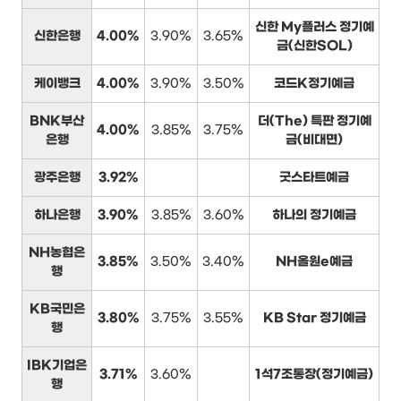
신한 My플러스 정기예
신한은행
4.00%
3.90%
3.65%
금(신한SOL)
케이뱅크
4.00%
3.90%
3.50%
코드K정기예금
BNK부산
더(The) 특판 정기예
4.00%
3.85%
3.75%
은행
금(비대면)
광주은행
3.92%
굿스타트예금
하나은행
3.90%
3.85%
3.60%
하나의 정기예금
NH농협은
3.85%
3.50%
3.40%
NH올원e예금
행
KB국민은
3.80%
3.75%
3.55%
KB Star 정기예금
행
IBK기업은
3.71%
3.60%
1석7조통장(정기예금)
행