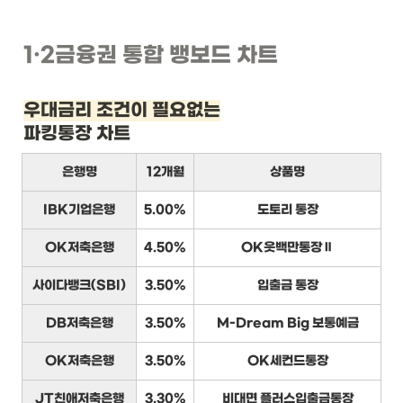
1
·2
금융권 통합 뱅보드 차트
우대금리 조건이 필요없는
파킹통장 차트
은행명
12개월
상품명
IBK기업은행
5.00%
도토리 통장
OK저축은행
4.50%
OK읏백만통장Ⅱ
사이다뱅크(SBI)
3.50%
입출금 통장
DB저축은행
3.50%
M-Dream Big 보통예금
OK저축은행
3.50%
OK세컨드통장
JT친애저축은행
3.30%
비대면 플러스입출금통장