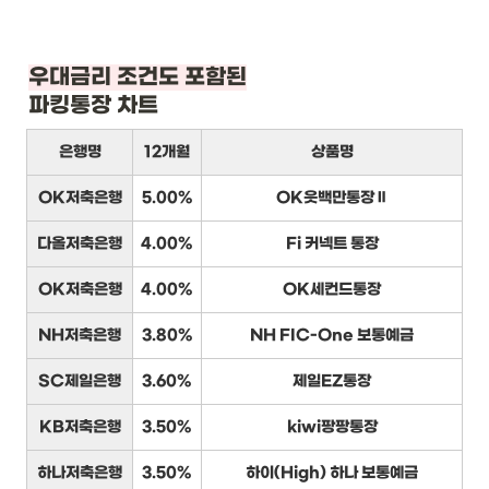
우대금리 조건도 포함된
파킹통장 차트
은행명
12개월
상품명
OK저축은행
5.00%
OK읏백만통장Ⅱ
다올저축은행
4.00%
Fi 커넥트 통장
OK저축은행
4.00%
OK세컨드통장
NH저축은행
3.80%
NH FIC-One 보통예금
SC제일은행
3.60%
제일EZ통장
KB저축은행
3.50%
kiwi팡팡통장
하나저축은행
3.50%
하이(High) 하나 보통예금