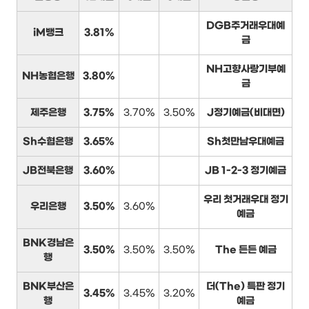
DGB주거래우대예
iM뱅크
3.81%
금
NH고향사랑기부예
NH농협은행
3.80%
금
제주은행
3.75%
3.70%
3.50%
J정기예금(비대면)
Sh수협은행
3.65%
Sh첫만남우대예금
JB전북은행
3.60%
JB 1-2-3 정기예금
우리 첫거래우대 정기
우리은행
3.50%
3.60%
예금
BNK경남은
3.50%
3.50%
3.50%
The 든든 예금
행
BNK부산은
더(The) 특판 정기
3.45%
3.45%
3.20%
행
예금