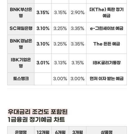
BNK부산은
더(The) 특판 정기
3.15%
3.15%
2.90%
행
예금
SC제일은행
3.10%
3.25%
3.35%
e-그린세이브 예금
BNK경남은
3.10%
3.25%
3.35%
The 든든 예금
행
IBK기업은
3.01%
3.13%
3.15%
IBK굴리기통장
행
토스뱅크
3.00%
3.00%
먼저 이자 받는 예금
1금융권 정기예금 차트
은행명
12개월
6개월
3개월
상품명