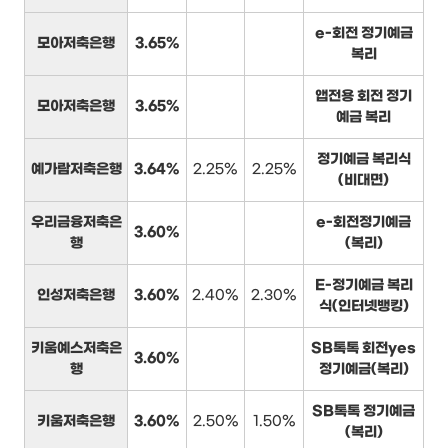
e-회전 정기예금
모아저축은행
3.65%
복리
앱전용 회전 정기
모아저축은행
3.65%
예금 복리
정기예금 복리식
예가람저축은행
3.64%
2.25%
2.25%
(비대면)
우리금융저축은
e-회전정기예금
3.60%
행
(복리)
E-정기예금 복리
인성저축은행
3.60%
2.40%
2.30%
식(인터넷뱅킹)
키움예스저축은
SB톡톡 회전yes
3.60%
행
정기예금(복리)
SB톡톡 정기예금
키움저축은행
3.60%
2.50%
1.50%
(복리)