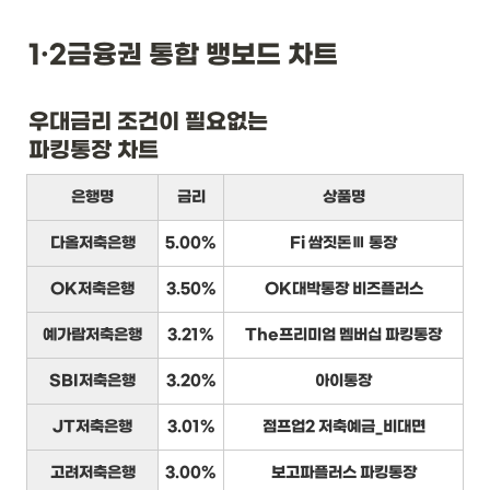
1·2금융권 통합 뱅보드 차트
우대금리 조건이 필요없는

파킹통장 차트
은행명
금리
상품명
다올저축은행
5.00%
Fi 쌈짓돈Ⅲ 통장
OK저축은행
3.50%
OK대박통장 비즈플러스
예가람저축은행
3.21%
The프리미엄 멤버십 파킹통장
SBI저축은행
3.20%
아이통장
JT저축은행
3.01%
점프업2 저축예금_비대면
고려저축은행
3.00%
보고파플러스 파킹통장