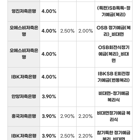
(특판)SB톡톡-정
영진저축은행
4.00%
기예금(복리)
오에스비저축은
OSB 정기예금(복
4.00%
2.50%
2.00%
행
리)_비대면
OSB회전식정기
오에스비저축은
4.00%
예금(복리)_비대
행
면
IBKSB E회전정
IBK저축은행
4.00%
기예금(변동복리)
비대면-정기예금
안양저축은행
3.90%
복리식
비대면정기예금 복
흥국저축은행
3.90%
2.90%
2.20%
리식
참기특한 정기예금
IBK저축은행
3.90%
2.50%
2.20%
복리_비대면