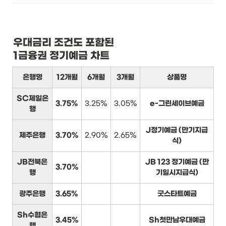
우대금리 조건도 포함된

1금융권 정기예금 차트
은행명
12개월
6개월
3개월
상품명
SC제일은
3.75%
3.25%
3.05%
e-그린세이브예금
행
J정기예금 (만기지급
제주은행
3.70%
2.90%
2.65%
식)
JB전북은
JB 123 정기예금 (만
3.70%
행
기일시지급식)
광주은행
3.65%
굿스타트예금
Sh수협은
3.45%
Sh첫만남우대예금
행