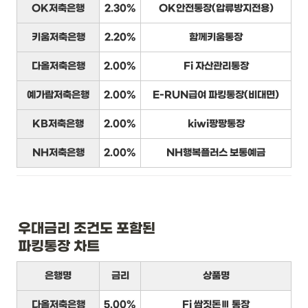
OK저축은행
2.30%
OK안전통장(압류방지전용)
키움저축은행
2.20%
함께키움통장
다올저축은행
2.00%
Fi 자산관리통장
예가람저축은행
2.00%
E-RUN급여 파킹통장(비대면)
KB저축은행
2.00%
kiwi팡팡통장
NH저축은행
2.00%
NH행복플러스 보통예금
우대금리 조건도 포함된

파킹통장 차트
은행명
금리
상품명
다올저축은행
5.00%
Fi 쌈짓돈Ⅲ 통장