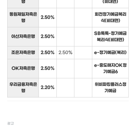
행
(비대면)
동원제일저축은
회전정기예금복리
2.50%
행
식(비대면)
SB톡톡-정기예금
아산저축은행
2.50%
복리식(비대면)
조은저축은행
2.50%
2.50%
e-정기예금(복리)
e-중도해지OK정
OK저축은행
2.50%
기예금6
우리금융저축은
위비파킹플러스정
2.20%
행
기예금
광고