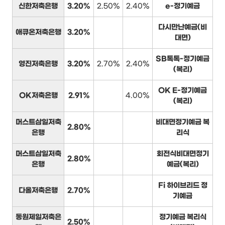
신한저축은행
3.20%
2.50%
2.40%
e-정기예금
다시만난예금(비
애큐온저축은행
3.20%
대면)
SB톡톡-정기예금
영진저축은행
3.20%
2.70%
2.40%
(복리)
OK E-정기예금
OK저축은행
2.91%
4.00%
(복리)
머스트삼일저축
비대면정기예금 복
2.80%
은행
리식
머스트삼일저축
회전식비대면정기
2.80%
은행
예금(복리)
Fi 하이브리드 정
다올저축은행
2.70%
기예금
동원제일저축은
정기예금 복리식
2.50%