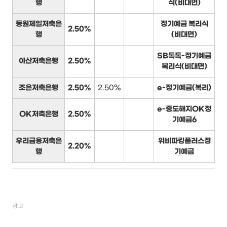
행
식(비대면)
동원제일저축은
정기예금 복리식
2.50%
행
(비대면)
SB톡톡-정기예금
아산저축은행
2.50%
복리식(비대면)
조은저축은행
2.50%
2.50%
e-정기예금(복리)
e-중도해지OK정
OK저축은행
2.50%
기예금6
우리금융저축은
위비파킹플러스정
2.20%
행
기예금
광고