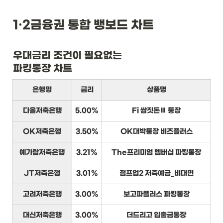
1·2금융권 통합 뱅보드 차트
우대금리 조건이 필요없는

파킹통장 차트
은행명
금리
상품명
다올저축은행
5.00%
Fi 쌈짓돈Ⅲ 통장
OK저축은행
3.50%
OK대박통장 비즈플러스
예가람저축은행
3.21%
The프리미엄 멤버십 파킹통장
JT저축은행
3.01%
점프업2 저축예금_비대면
고려저축은행
3.00%
보고파플러스 파킹통장
대신저축은행
3.00%
더드리고 입출금통장