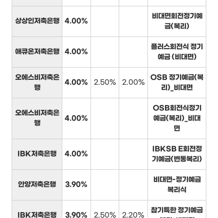
비대면회전정기예
상상인저축은행
4.00%
금(복리)
플러스회전식 정기
애큐온저축은행
4.00%
예금 (비대면)
오에스비저축은
OSB 정기예금(복
4.00%
2.50%
2.00%
행
리)_비대면
OSB회전식정기
오에스비저축은
4.00%
예금(복리)_비대
행
면
IBKSB E회전정
IBK저축은행
4.00%
기예금(변동복리)
비대면-정기예금
안양저축은행
3.90%
복리식
참기특한 정기예금
IBK저축은행
3.90%
2.50%
2.20%