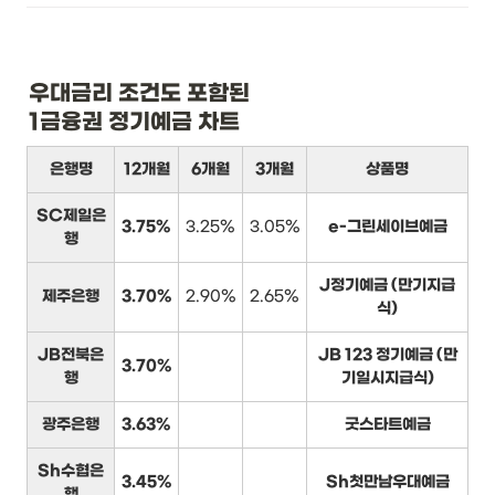
우대금리 조건도 포함된

1금융권 정기예금 차트
은행명
12개월
6개월
3개월
상품명
SC제일은
3.75%
3.25%
3.05%
e-그린세이브예금
행
J정기예금 (만기지급
제주은행
3.70%
2.90%
2.65%
식)
JB전북은
JB 123 정기예금 (만
3.70%
행
기일시지급식)
광주은행
3.63%
굿스타트예금
Sh수협은
3.45%
Sh첫만남우대예금
행