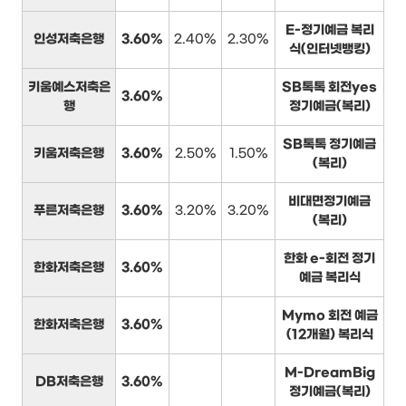
E-정기예금 복리
인성저축은행
3.60%
2.40%
2.30%
식(인터넷뱅킹)
키움예스저축은
SB톡톡 회전yes
3.60%
행
정기예금(복리)
SB톡톡 정기예금
키움저축은행
3.60%
2.50%
1.50%
(복리)
비대면정기예금
푸른저축은행
3.60%
3.20%
3.20%
(복리)
한화 e-회전 정기
한화저축은행
3.60%
예금 복리식
Mymo 회전 예금
한화저축은행
3.60%
(12개월) 복리식
M-DreamBig
DB저축은행
3.60%
정기예금(복리)