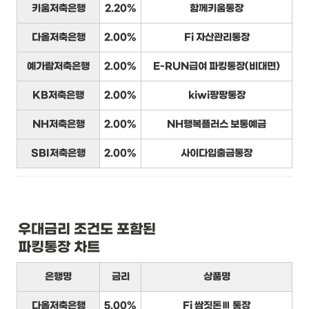
키움저축은행
2.20%
함께키움통장
다올저축은행
2.00%
Fi 자산관리통장
예가람저축은행
2.00%
E-RUN급여 파킹통장(비대면)
KB저축은행
2.00%
kiwi팡팡통장
NH저축은행
2.00%
NH행복플러스 보통예금
SBI저축은행
2.00%
사이다입출금통장
우대금리 조건도 포함된

파킹통장 차트
은행명
금리
상품명
다올저축은행
5.00%
Fi 쌈짓돈Ⅲ 통장