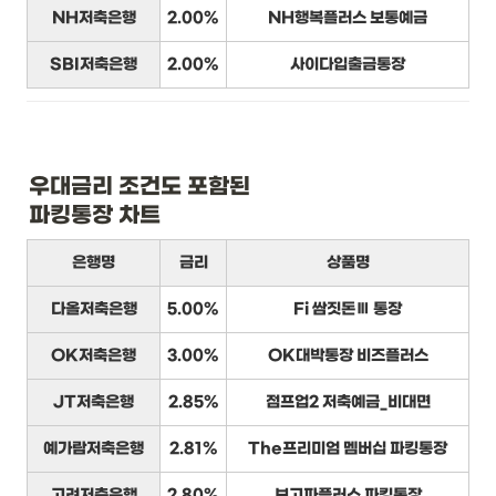
NH저축은행
2.00%
NH행복플러스 보통예금
SBI저축은행
2.00%
사이다입출금통장
우대금리 조건도 포함된

파킹통장 차트
은행명
금리
상품명
다올저축은행
5.00%
Fi 쌈짓돈Ⅲ 통장
OK저축은행
3.00%
OK대박통장 비즈플러스
JT저축은행
2.85%
점프업2 저축예금_비대면
예가람저축은행
2.81%
The프리미엄 멤버십 파킹통장
고려저축은행
2.80%
보고파플러스 파킹통장