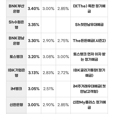
BNK부산
더(The) 특판 정기예
3.40%
3.00%
2.85%
은행
금
Sh수협은
3.35%
Sh첫만남우대예금
행
BNK경남
3.30%
2.90%
2.75%
The든든예금(시즌2)
은행
토스뱅크 먼저 이자 받
토스뱅크
3.20%
3.08%
3.00%
는 정기예금
IBK기업은
IBK굴리기통장(정기
3.13%
2.83%
2.72%
행
예금)
iM주거래우대예금(첫
iM뱅크
3.05%
2.51%
만남고객형)
신한My플러스 정기예
신한은행
3.00%
2.90%
2.85%
금