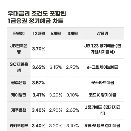
우대금리 조건도 포함된

1금융권 정기예금 차트
은행명
12개월
6개월
3개월
상품명
JB전북은
JB 123 정기예금 (만
3.70%
행
기일시지급식)
SC제일은
3.65%
3.15%
2.95%
e-그린세이브예금
행
광주은행
3.57%
굿스타트예금
케이뱅크
3.41%
3.20%
3.10%
코드K 정기예금
J정기예금 (만기지급
제주은행
3.40%
2.90%
2.65%
식)
카카오뱅크
3.40%
3.20%
3.10%
카카오뱅크 정기예금