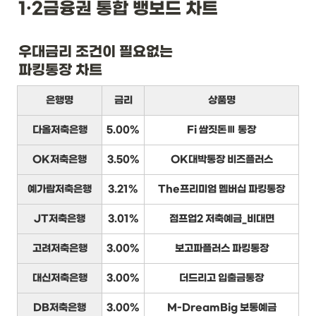
1·2금융권 통합 뱅보드 차트
우대금리 조건이 필요없는

파킹통장 차트
은행명
금리
상품명
다올저축은행
5.00%
Fi 쌈짓돈Ⅲ 통장
OK저축은행
3.50%
OK대박통장 비즈플러스
예가람저축은행
3.21%
The프리미엄 멤버십 파킹통장
JT저축은행
3.01%
점프업2 저축예금_비대면
고려저축은행
3.00%
보고파플러스 파킹통장
대신저축은행
3.00%
더드리고 입출금통장
DB저축은행
3.00%
M-DreamBig 보통예금