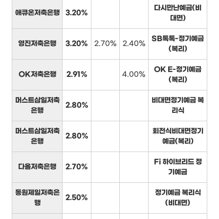
다시만난예금(비
애큐온저축은행
3.20%
대면)
SB톡톡-정기예금
영진저축은행
3.20%
2.70%
2.40%
(복리)
OK E-정기예금
OK저축은행
2.91%
4.00%
(복리)
머스트삼일저축
비대면정기예금 복
2.80%
은행
리식
머스트삼일저축
회전식비대면정기
2.80%
은행
예금(복리)
Fi 하이브리드 정
다올저축은행
2.70%
기예금
동원제일저축은
정기예금 복리식
2.50%
행
(비대면)