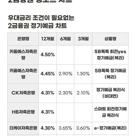
우대금리 조건이 필요없는

2금융권 정기예금 차트
은행명
12개월
6개월
3개월
상품명
키움예스저축은
SB톡톡 회전yes
4.50%
행
정기예금(복리)
키움예스저축은
SB톡톡 정기예금
4.45%
2.90%
1.30%
행
(복리)
정기예금 복리식
CK저축은행
4.31%
2.30%
2.10%
(비대면)
스마트 회전정기예
HB저축은행
4.31%
금 복리식
더케이저축은행
4.30%
3.65%
3.60%
e-정기예금(복리)