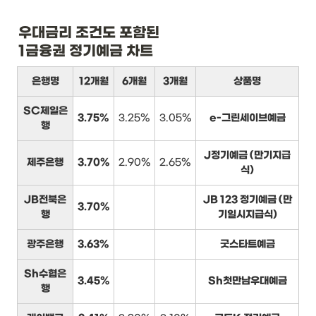
우대금리 조건도 포함된

1금융권 정기예금 차트
은행명
12개월
6개월
3개월
상품명
SC제일은
3.75%
3.25%
3.05%
e-그린세이브예금
행
J정기예금 (만기지급
제주은행
3.70%
2.90%
2.65%
식)
JB전북은
JB 123 정기예금 (만
3.70%
행
기일시지급식)
광주은행
3.63%
굿스타트예금
Sh수협은
3.45%
Sh첫만남우대예금
행