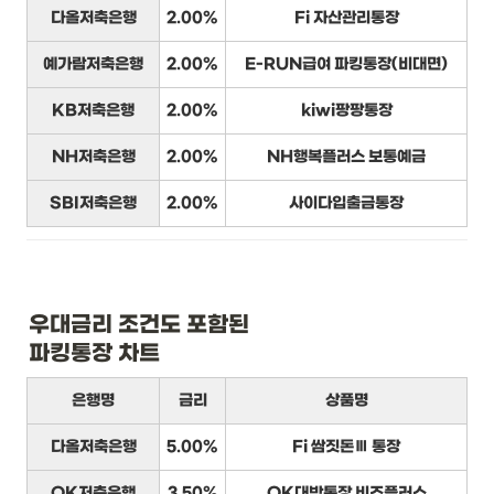
다올저축은행
2.00%
Fi 자산관리통장
예가람저축은행
2.00%
E-RUN급여 파킹통장(비대면)
KB저축은행
2.00%
kiwi팡팡통장
NH저축은행
2.00%
NH행복플러스 보통예금
SBI저축은행
2.00%
사이다입출금통장
우대금리 조건도 포함된

파킹통장 차트
은행명
금리
상품명
다올저축은행
5.00%
Fi 쌈짓돈Ⅲ 통장
OK저축은행
3.50%
OK대박통장 비즈플러스