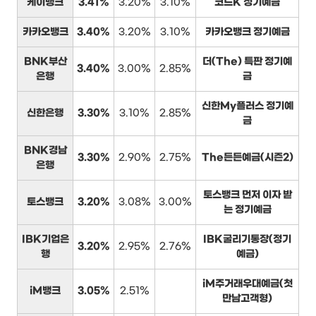
케이뱅크
3.41%
3.20%
3.10%
코드K 정기예금
카카오뱅크
3.40%
3.20%
3.10%
카카오뱅크 정기예금
BNK부산
더(The) 특판 정기예
3.40%
3.00%
2.85%
은행
금
신한My플러스 정기예
신한은행
3.30%
3.10%
2.85%
금
BNK경남
3.30%
2.90%
2.75%
The든든예금(시즌2)
은행
토스뱅크 먼저 이자 받
토스뱅크
3.20%
3.08%
3.00%
는 정기예금
IBK기업은
IBK굴리기통장(정기
3.20%
2.95%
2.76%
행
예금)
iM주거래우대예금(첫
iM뱅크
3.05%
2.51%
만남고객형)