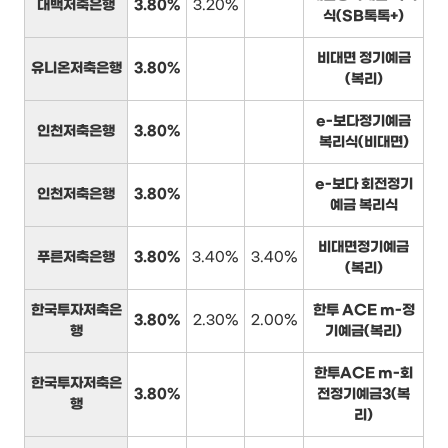
대백저축은행
3.80%
3.20%
식(SB톡톡+)
비대면 정기예금
유니온저축은행
3.80%
(복리)
e-보다정기예금
인천저축은행
3.80%
복리식(비대면)
e-보다 회전정기
인천저축은행
3.80%
예금 복리식
비대면정기예금
푸른저축은행
3.80%
3.40%
3.40%
(복리)
한국투자저축은
한투 ACE m-정
3.80%
2.30%
2.00%
행
기예금(복리)
한투ACE m-회
한국투자저축은
3.80%
전정기예금3(복
행
리)