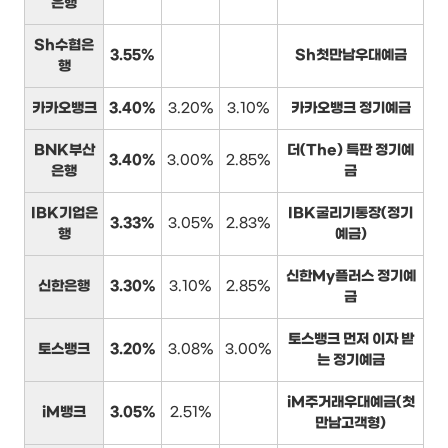
은행
Sh수협은
3.55%
Sh첫만남우대예금
행
카카오뱅크
3.40%
3.20%
3.10%
카카오뱅크 정기예금
BNK부산
더(The) 특판 정기예
3.40%
3.00%
2.85%
은행
금
IBK기업은
IBK굴리기통장(정기
3.33%
3.05%
2.83%
행
예금)
신한My플러스 정기예
신한은행
3.30%
3.10%
2.85%
금
토스뱅크 먼저 이자 받
토스뱅크
3.20%
3.08%
3.00%
는 정기예금
iM주거래우대예금(첫
iM뱅크
3.05%
2.51%
만남고객형)