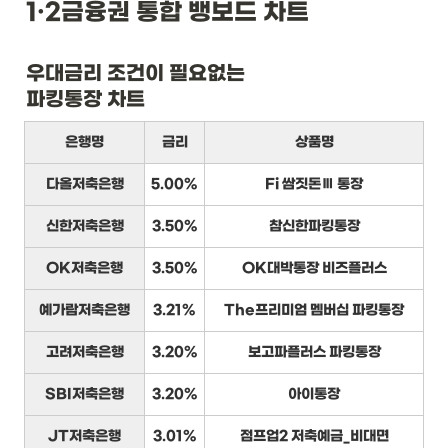
1·2금융권 통합 뱅보드 차트
우대금리 조건이 필요없는

파킹통장 차트
은행명
금리
상품명
다올저축은행
5.00%
Fi 쌈짓돈Ⅲ 통장
신한저축은행
3.50%
참신한파킹통장
OK저축은행
3.50%
OK대박통장 비즈플러스
예가람저축은행
3.21%
The프리미엄 멤버십 파킹통장
고려저축은행
3.20%
보고파플러스 파킹통장
SBI저축은행
3.20%
아이통장
JT저축은행
3.01%
점프업2 저축예금_비대면