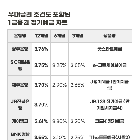
우대금리 조건도 포함된

1금융권 정기예금 차트
은행명
12개월
6개월
3개월
상품명
광주은행
3.76%
굿스타트예금
SC제일은
3.75%
3.25%
3.05%
e-그린세이브예금
행
J정기예금 (만기지급
제주은행
3.70%
2.90%
2.65%
식)
JB전북은
JB 123 정기예금 (만
3.70%
행
기일시지급식)
케이뱅크
3.61%
3.30%
3.20%
코드K 정기예금
BNK경남
3.55%
3.10%
2.75%
The든든예금(시즌2)