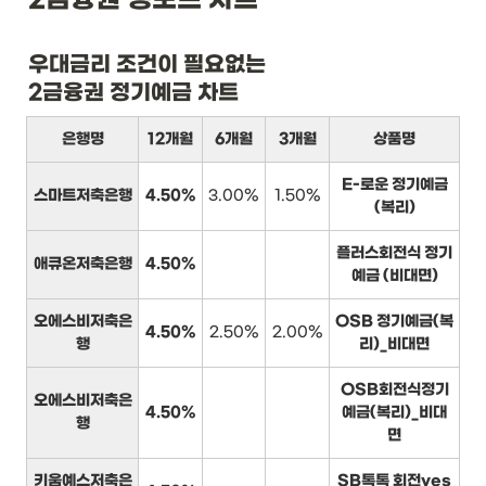
우대금리 조건이 필요없는

2금융권 정기예금 차트
은행명
12개월
6개월
3개월
상품명
E-로운 정기예금
스마트저축은행
4.50%
3.00%
1.50%
(복리)
플러스회전식 정기
애큐온저축은행
4.50%
예금 (비대면)
오에스비저축은
OSB 정기예금(복
4.50%
2.50%
2.00%
행
리)_비대면
OSB회전식정기
오에스비저축은
4.50%
예금(복리)_비대
행
면
키움예스저축은
SB톡톡 회전yes