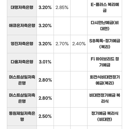
E-플러스 복리예
대명저축은행
3.20%
2.85%
금
다시만난예금(비
애큐온저축은행
3.20%
대면)
SB톡톡-정기예금
영진저축은행
3.20%
2.70%
2.40%
(복리)
Fi 하이브리드 정
다올저축은행
3.01%
기예금
머스트삼일저축
회전식비대면정기
2.80%
은행
예금(복리)
머스트삼일저축
비대면정기예금 복
2.80%
은행
리식
동원제일저축은
정기예금 복리식
2.50%
행
(비대면)