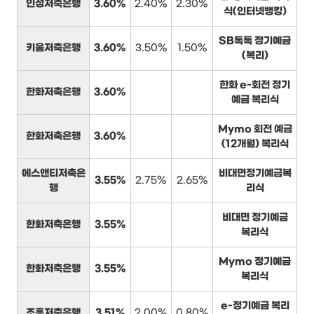
인성저축은행
3.60%
2.40%
2.30%
식(인터넷뱅킹)
SB톡톡 정기예금
키움저축은행
3.60%
3.50%
1.50%
(복리)
한화 e-회전 정기
한화저축은행
3.60%
예금 복리식
Mymo 회전 예금
한화저축은행
3.60%
(12개월) 복리식
에스앤티저축은
비대면정기예금복
3.55%
2.75%
2.65%
행
리식
비대면 정기예금
한화저축은행
3.55%
복리식
Mymo 정기예금
한화저축은행
3.55%
복리식
e-정기예금 복리
조흥저축은행
3.51%
2.00%
0.80%