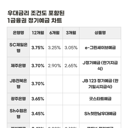
우대금리 조건도 포함된

1금융권 정기예금 차트
은행명
12개월
6개월
3개월
상품명
SC제일은
3.75%
3.25%
3.05%
e-그린세이브예금
행
J정기예금 (만기지급
제주은행
3.70%
2.90%
2.65%
식)
JB전북은
JB 123 정기예금 (만
3.70%
행
기일시지급식)
광주은행
3.65%
굿스타트예금
Sh수협은
3.45%
Sh첫만남우대예금
행