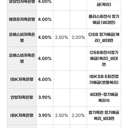
상상인저축은행
4.00%
금(복리)
플러스회전식 정기
애큐온저축은행
4.00%
예금 (비대면)
오에스비저축은
OSB 정기예금(복
4.00%
2.50%
2.00%
행
리)_비대면
OSB회전식정기
오에스비저축은
4.00%
예금(복리)_비대
행
면
IBKSB E회전정
IBK저축은행
4.00%
기예금(변동복리)
비대면-정기예금
안양저축은행
3.90%
복리식
참기특한 정기예금
IBK저축은행
3.90%
2.50%
2.20%
복리_비대면