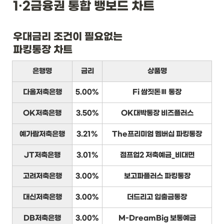
1·2금융권 통합 뱅보드 차트
우대금리 조건이 필요없는

파킹통장 차트
은행명
금리
상품명
다올저축은행
5.00%
Fi 쌈짓돈Ⅲ 통장
OK저축은행
3.50%
OK대박통장 비즈플러스
예가람저축은행
3.21%
The프리미엄 멤버십 파킹통장
JT저축은행
3.01%
점프업2 저축예금_비대면
고려저축은행
3.00%
보고파플러스 파킹통장
대신저축은행
3.00%
더드리고 입출금통장
DB저축은행
3.00%
M-DreamBig 보통예금