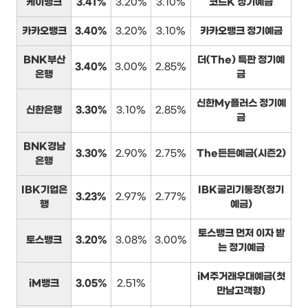
케이뱅크
3.41%
3.20%
3.10%
코드K 정기예금
카카오뱅크
3.40%
3.20%
3.10%
카카오뱅크 정기예금
BNK부산
더(The) 특판 정기예
3.40%
3.00%
2.85%
은행
금
신한My플러스 정기예
신한은행
3.30%
3.10%
2.85%
금
BNK경남
3.30%
2.90%
2.75%
The든든예금(시즌2)
은행
IBK기업은
IBK굴리기통장(정기
3.23%
2.97%
2.77%
행
예금)
토스뱅크 먼저 이자 받
토스뱅크
3.20%
3.08%
3.00%
는 정기예금
iM주거래우대예금(첫
iM뱅크
3.05%
2.51%
만남고객형)