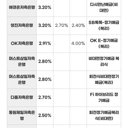
다시만난예금(비
애큐온저축은행
3.20%
대면)
SB톡톡-정기예금
영진저축은행
3.20%
2.70%
2.40%
(복리)
OK E-정기예금
OK저축은행
2.91%
4.00%
(복리)
머스트삼일저축
비대면정기예금 복
2.80%
은행
리식
머스트삼일저축
회전식비대면정기
2.80%
은행
예금(복리)
Fi 하이브리드 정
다올저축은행
2.70%
기예금
동원제일저축은
회전정기예금복리
2.50%
행
식(비대면)