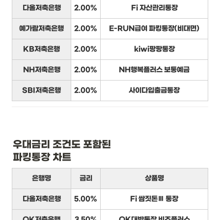
다올저축은행
2.00%
Fi 자산관리통장
예가람저축은행
2.00%
E-RUN급여 파킹통장(비대면)
KB저축은행
2.00%
kiwi팡팡통장
NH저축은행
2.00%
NH행복플러스 보통예금
SBI저축은행
2.00%
사이다입출금통장
우대금리 조건도 포함된

파킹통장 차트
은행명
금리
상품명
다올저축은행
5.00%
Fi 쌈짓돈Ⅲ 통장
OK저축은행
3.50%
OK대박통장 비즈플러스