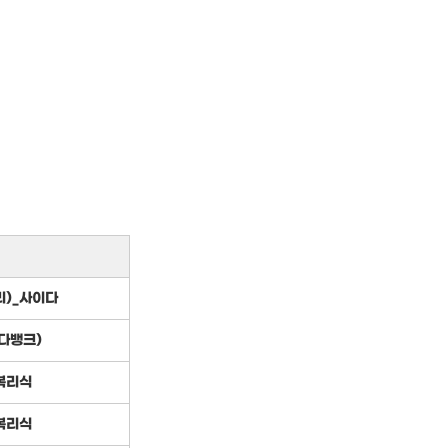
)_사이다
다뱅크)
복리식
복리식