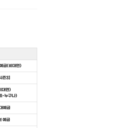
기예금(비대면)
시즌3]
비대면)
트-누구나)
대예금
브 예금