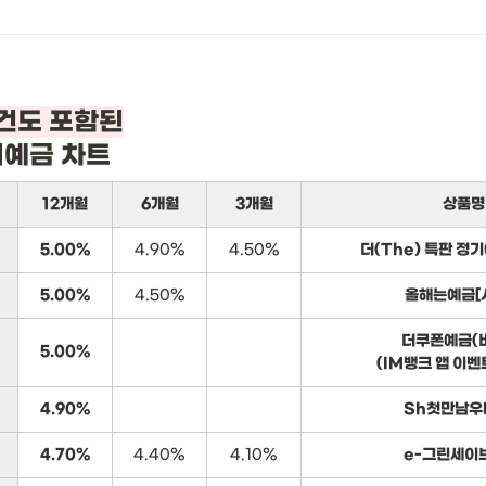
기예금 차트
12개월
6개월
3개월
상품명
5.00%
4.90%
4.50%
더(The) 특판 정
5.00%
4.50%
올해는예금[
더쿠폰예금(
5.00%
(IM뱅크 앱 이벤
4.90%
Sh첫만남우
4.70%
4.40%
4.10%
e-그린세이