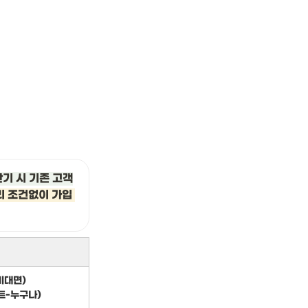
만기 시 기존 고객
 조건없이 가입 
비대면)
트-누구나)