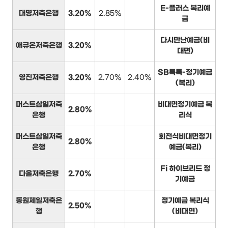
E-플러스 복리예
대명저축은행
3.20%
2.85%
금
다시만난예금(비
애큐온저축은행
3.20%
대면)
SB톡톡-정기예금
영진저축은행
3.20%
2.70%
2.40%
(복리)
머스트삼일저축
비대면정기예금 복
2.80%
은행
리식
머스트삼일저축
회전식비대면정기
2.80%
은행
예금(복리)
Fi 하이브리드 정
다올저축은행
2.70%
기예금
동원제일저축은
정기예금 복리식
2.50%
행
(비대면)