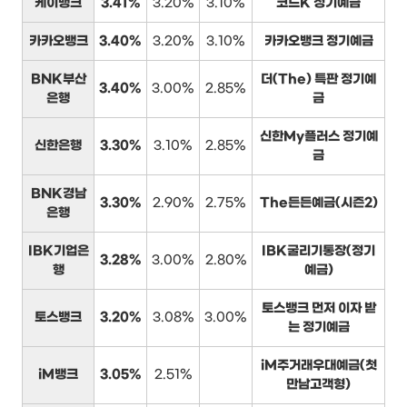
케이뱅크
3.41%
3.20%
3.10%
코드K 정기예금
카카오뱅크
3.40%
3.20%
3.10%
카카오뱅크 정기예금
BNK부산
더(The) 특판 정기예
3.40%
3.00%
2.85%
은행
금
신한My플러스 정기예
신한은행
3.30%
3.10%
2.85%
금
BNK경남
3.30%
2.90%
2.75%
The든든예금(시즌2)
은행
IBK기업은
IBK굴리기통장(정기
3.28%
3.00%
2.80%
행
예금)
토스뱅크 먼저 이자 받
토스뱅크
3.20%
3.08%
3.00%
는 정기예금
iM주거래우대예금(첫
iM뱅크
3.05%
2.51%
만남고객형)