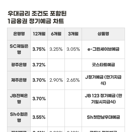
우대금리 조건도 포함된

1금융권 정기예금 차트
은행명
12개월
6개월
3개월
상품명
SC제일은
3.75%
3.25%
3.05%
e-그린세이브예금
행
광주은행
3.72%
굿스타트예금
J정기예금 (만기지급
제주은행
3.70%
2.90%
2.65%
식)
JB전북은
JB 123 정기예금 (만
3.70%
행
기일시지급식)
Sh수협은
3.55%
Sh첫만남우대예금
행