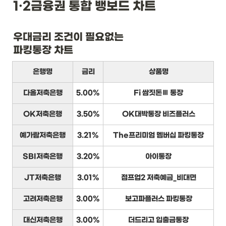
1·2금융권 통합 뱅보드 차트
우대금리 조건이 필요없는

파킹통장 차트
은행명
금리
상품명
다올저축은행
5.00%
Fi 쌈짓돈Ⅲ 통장
OK저축은행
3.50%
OK대박통장 비즈플러스
예가람저축은행
3.21%
The프리미엄 멤버십 파킹통장
SBI저축은행
3.20%
아이통장
JT저축은행
3.01%
점프업2 저축예금_비대면
고려저축은행
3.00%
보고파플러스 파킹통장
대신저축은행
3.00%
더드리고 입출금통장