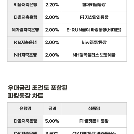
키움저축은행
2.20%
함께키움통장
다올저축은행
2.00%
Fi 자산관리통장
예가람저축은행
2.00%
E-RUN급여 파킹통장(비대면)
KB저축은행
2.00%
kiwi팡팡통장
NH저축은행
2.00%
NH행복플러스 보통예금
우대금리 조건도 포함된

파킹통장 차트
은행명
금리
상품명
다올저축은행
5.00%
Fi 쌈짓돈Ⅲ 통장
OK저축은행
3.50%
OK대박통장 비즈플러스