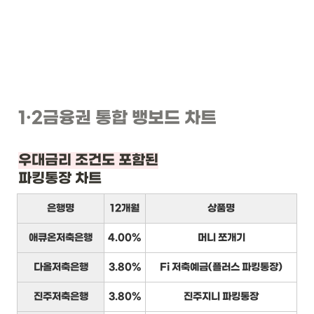
1
·2
금융권 통합 뱅보드 차트
우대금리 조건도 포함된
파킹통장 차트
은행명
12개월
상품명
애큐온저축은행
4.00%
머니 쪼개기
다올저축은행
3.80%
Fi 저축예금(플러스 파킹통장)
진주저축은행
3.80%
진주지니 파킹통장