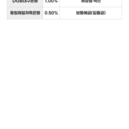
DGB대구은행
1.00%
비상금 박스
동원제일저축은행
0.50%
보통예금(입출금)