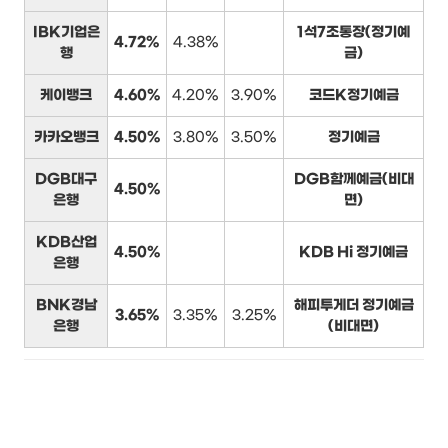
IBK기업은
1석7조통장(정기예
4.72%
4.38%
행
금)
케이뱅크
4.60%
4.20%
3.90%
코드K정기예금
카카오뱅크
4.50%
3.80%
3.50%
정기예금
DGB대구
DGB함께예금(비대
4.50%
은행
면)
KDB산업
4.50%
KDB Hi 정기예금
은행
BNK경남
해피투게더 정기예금
3.65%
3.35%
3.25%
은행
(비대면)