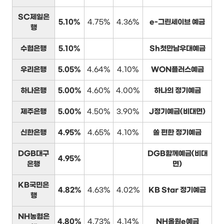
SC제일은
5.10%
4.75%
4.36%
e-그린세이브 예금
행
수협은행
5.10%
Sh첫만남우대예금
우리은행
5.05%
4.64%
4.10%
WON플러스예금
하나은행
5.00%
4.60%
4.00%
하나의 정기예금
제주은행
5.00%
4.50%
3.90%
J정기예금(비대면)
신한은행
4.95%
4.65%
4.10%
쏠 편한 정기예금
DGB대구
DGB함께예금(비대
4.95%
은행
면)
KB국민은
4.82%
4.63%
4.02%
KB Star 정기예금
행
NH농협은
4.80%
4.73%
4.14%
NH올원e예금