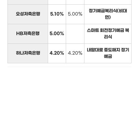
정기예금복리식(비대
오성저축은행
5.10%
5.00%
면)
스마트 회전정기예금 복
HB저축은행
5.00%
리식
내맘대로 중도해지 정기
하나저축은행
4.20%
4.20%
예금