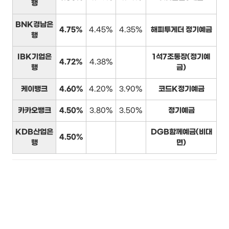
행
BNK경남은
4.75%
4.45%
4.35%
해피투게더 정기예금
행
IBK기업은
1석7조통장(정기예
4.72%
4.38%
행
금)
케이뱅크
4.60%
4.20%
3.90%
코드K정기예금
카카오뱅크
4.50%
3.80%
3.50%
정기예금
KDB산업은
DGB함께예금(비대
4.50%
행
면)