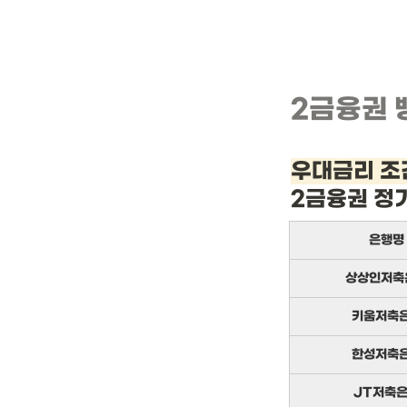
2금융권 
우대금리 조
2금융권 정
은행명
상상인저축
키움저축
한성저축
JT저축