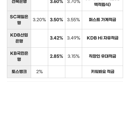
전북은행
3.60%
3.70%
액적립식)
SC제일은
3.20%
3.50%
3.55%
퍼스트 가계적금
행
KDB산업
3.42%
3.49%
KDB Hi 자유적금
은행
KB국민은
2.85%
3.15%
직장인 우대적금
행
토스뱅크
2%
키워봐요 적금