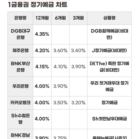
1금융권 정기예금 차트
은행명
12개월
6개월
3개월
상품명
DGB대구
DGB함께예금(비대
4.35%
은행
면)
제주은행
4.20%
3.60%
3.40%
J정기예금(비대면)
BNK부산
더(The) 특판 정기예
4.15%
4.10%
3.90%
은행
금(비대면)
우리 첫거래우대 정기
우리은행
4.00%
3.90%
예금
카카오뱅크
4.00%
3.50%
3.20%
정기예금
Sh수협은
4.00%
Sh첫만남우대예금
행
BNK경남
3.90%
3.75%
올해는예금[시즌3]