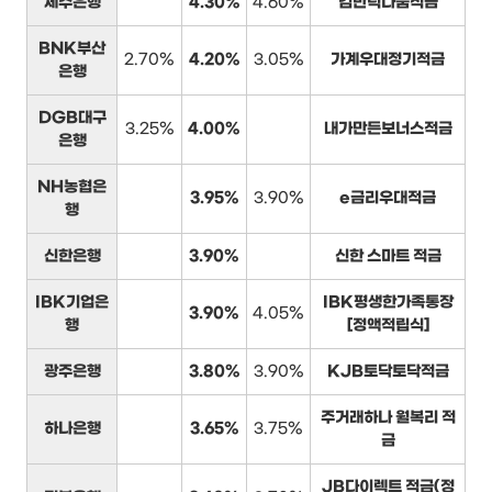
제주은행
4.30%
4.60%
김만덕나눔적금
BNK부산
2.70%
4.20%
3.05%
가계우대정기적금
은행
DGB대구
3.25%
4.00%
내가만든보너스적금
은행
NH농협은
3.95%
3.90%
e금리우대적금
행
신한은행
3.90%
신한 스마트 적금
IBK기업은
IBK평생한가족통장
3.90%
4.05%
행
[정액적립식]
광주은행
3.80%
3.90%
KJB토닥토닥적금
주거래하나 월복리 적
하나은행
3.65%
3.75%
금
JB다이렉트 적금(정