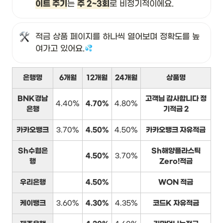
이트 주기
는 
주 2~3회
로 비정기적이에요.
적금 상품 페이지를 하나씩 열어보며 정확도를 높
여가고 있어요.
은행명
6개월
12개월
24개월
상품명
BNK경남
고객님 감사합니다 정
4.40%
4.70%
4.80%
은행
기적금 2
카카오뱅크
3.70%
4.50%
4.50%
카카오뱅크 자유적금
Sh수협은
Sh해양플라스틱
4.50%
3.70%
행
Zero!적금
우리은행
4.50%
WON 적금
케이뱅크
3.60%
4.30%
4.35%
코드K 자유적금