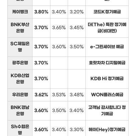
케이뱅크
3.80%
3.40%
3.20%
코드K정기예금
BNK부산
더(The) 특판 정기예
3.70%
3.65%
3.45%
은행
금(비대면)
SC제일은
3.70%
3.60%
3.50%
e-그린세이브 예금
행
광주은행
3.70%
호랏차차 디지털예금
KDB산업
3.70%
KDB Hi 정기예금
은행
우리은행
3.62%
3.53%
3.48%
WON플러스예금
BNK경남
고객님 감사합니다 정
3.60%
3.50%
3.40%
은행
기예금
Sh수협은
3.60%
3.40%
3.30%
헤이(Hey)정기예금
행