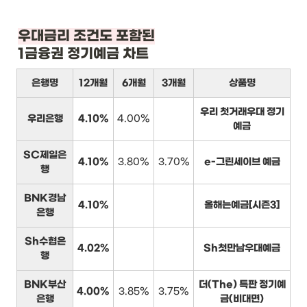
1금융권 정기예금 차트
은행명
12개월
6개월
3개월
상품명
우리 첫거래우대 정기
우리은행
4.10%
4.00%
예금
SC제일은
4.10%
3.80%
3.70%
e-그린세이브 예금
행
BNK경남
4.10%
올해는예금[시즌3]
은행
Sh수협은
4.02%
Sh첫만남우대예금
행
BNK부산
더(The) 특판 정기예
4.00%
3.85%
3.75%
은행
금(비대면)