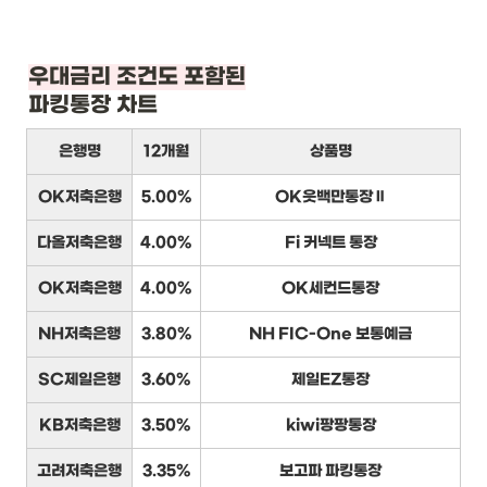
우대금리 조건도 포함된
파킹통장 차트
은행명
12개월
상품명
OK저축은행
5.00%
OK읏백만통장Ⅱ
다올저축은행
4.00%
Fi 커넥트 통장
OK저축은행
4.00%
OK세컨드통장
NH저축은행
3.80%
NH FIC-One 보통예금
SC제일은행
3.60%
제일EZ통장
KB저축은행
3.50%
kiwi팡팡통장
고려저축은행
3.35%
보고파 파킹통장