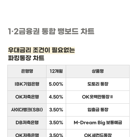
1
·2
금융권 통합 뱅보드 차트
우대금리 조건이 필요없는
파킹통장 차트
은행명
12개월
상품명
IBK기업은행
5.00%
도토리 통장
OK저축은행
4.50%
OK읏백만통장Ⅱ
사이다뱅크(SBI)
3.50%
입출금 통장
DB저축은행
3.50%
M-Dream Big 보통예금
OK저축은행
3.50%
OK세컨드통장