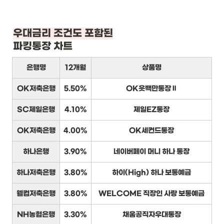
우대금리 조건도 포함된
파킹통장 차트
은행명
12개월
상품명
OK저축은행
5.50%
OK읏백만통장Ⅱ
SC제일은행
4.10%
제일EZ통장
OK저축은행
4.00%
OK세컨드통장
하나은행
3.90%
네이버페이 머니 하나 통장
하나저축은행
3.80%
하이(High) 하나 보통예금
웰컴저축은행
3.80%
WELCOME 직장인 사랑 보통예금
NH농협은행
3.30%
채움공직자우대통장