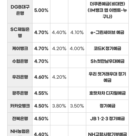
더쿠폰예금(비대면)
DGB대구
5.00%
(IM뱅크 앱 이벤트-누
은행
구나)
SC제일은
4.70%
4.40%
4.10%
e-그린세이브 예금
행
케이뱅크
4.70%
4.20%
4.00%
코드K정기예금
수협은행
4.70%
Sh첫만남우대예금
우리 첫거래우대 정기
우리은행
4.60%
4.20%
예금
광주은행
4.55%
호랏차차 디지털예금
카카오뱅크
4.50%
3.80%
3.50%
정기예금
전북은행
4.50%
JB 1·2·3 정기예금
NH농협은
4.40%
NH고향사랑기부예금