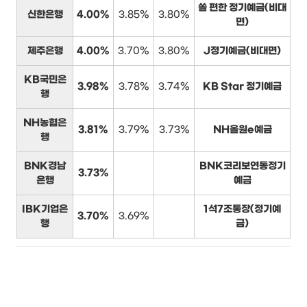
쏠 편한 정기예금(비대
신한은행
4.00%
3.85%
3.80%
면)
제주은행
4.00%
3.70%
3.80%
J정기예금(비대면)
KB국민은
3.98%
3.78%
3.74%
KB Star 정기예금
행
NH농협은
3.81%
3.79%
3.73%
NH올원e예금
행
BNK경남
BNK코리보연동정기
3.73%
은행
예금
IBK기업은
1석7조통장(정기예
3.70%
3.69%
행
금)