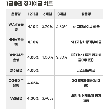
1금융권 정기예금 차트
은행명
12개월
6개월
3개월
상품명
SC제일은
4.10%
3.70%
3.60%
e-그린세이브 예금
행
NH농협은
4.10%
NH고향사랑기부예금
행
BNK부산
더(The) 특판 정기예
4.05%
4.00%
3.80%
은행
금(비대면)
광주은행
4.05%
굿스타트예금
DGB대구
DGB함께예금(비대
4.05%
은행
면)
우리 첫거래우대 정기
우리은행
4.00%
3.90%
예금