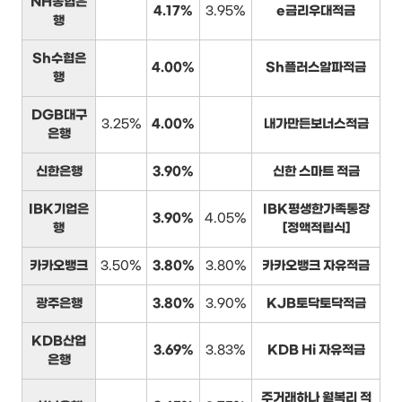
NH농협은
4.17%
3.95%
e금리우대적금
행
Sh수협은
4.00%
Sh플러스알파적금
행
DGB대구
3.25%
4.00%
내가만든보너스적금
은행
신한은행
3.90%
신한 스마트 적금
IBK기업은
IBK평생한가족통장
3.90%
4.05%
행
[정액적립식]
카카오뱅크
3.50%
3.80%
3.80%
카카오뱅크 자유적금
광주은행
3.80%
3.90%
KJB토닥토닥적금
KDB산업
3.69%
3.83%
KDB Hi 자유적금
은행
주거래하나 월복리 적