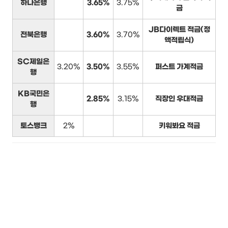
하나은행
3.65%
3.75%
금
JB다이렉트 적금(정
전북은행
3.60%
3.70%
액적립식)
SC제일은
3.20%
3.50%
3.55%
퍼스트 가계적금
행
KB국민은
2.85%
3.15%
직장인 우대적금
행
토스뱅크
2%
키워봐요 적금