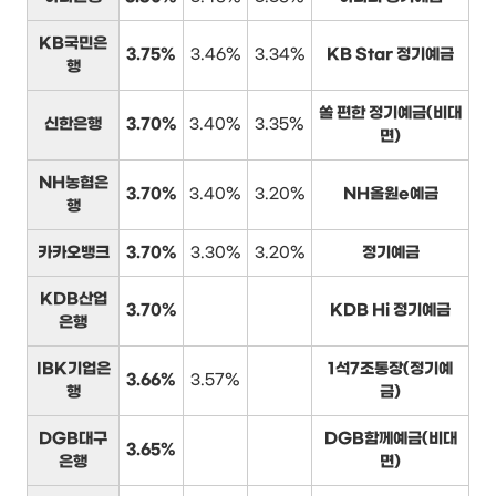
KB국민은
3.75%
3.46%
3.34%
KB Star 정기예금
행
쏠 편한 정기예금(비대
신한은행
3.70%
3.40%
3.35%
면)
NH농협은
3.70%
3.40%
3.20%
NH올원e예금
행
카카오뱅크
3.70%
3.30%
3.20%
정기예금
KDB산업
3.70%
KDB Hi 정기예금
은행
IBK기업은
1석7조통장(정기예
3.66%
3.57%
행
금)
DGB대구
DGB함께예금(비대
3.65%
은행
면)