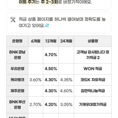
이트 주기
는 
주 2~3회
로 비정기적이에요.
적금 상품 페이지를 하나씩 열어보며 정확도를 높
여가고 있어요.
은행명
6개월
12개월
24개월
상품명
BNK경남
고객님 감사합니다 정
4.70%
은행
기적금 2
우리은행
4.50%
WON 적금
케이뱅크
3.60%
4.30%
4.35%
코드K 자유적금
제주은행
4.30%
4.60%
김만덕나눔적금
BNK부산
2.70%
4.20%
3.05%
가계우대정기적금
은행