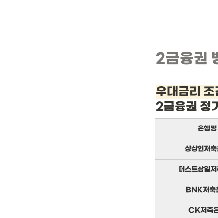
2금융권 
우대금리 조
2금융권 정
은행명
상상인저축
머스트삼일저
BNK저축
CK저축