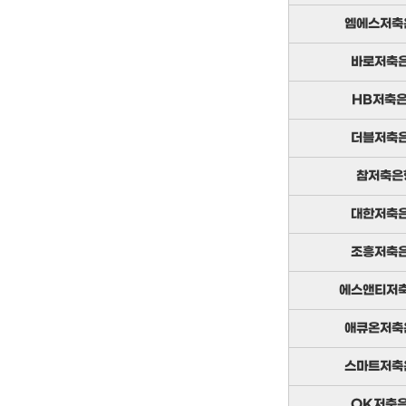
엠에스저축
바로저축
HB저축
더블저축
참저축은
대한저축
조흥저축
에스앤티저
애큐온저축
스마트저축
OK저축