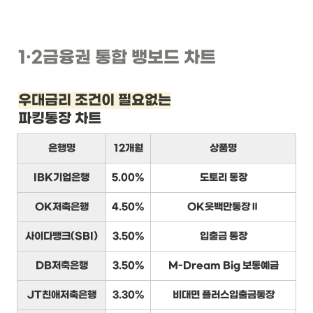
1
·2
금융권 통합 뱅보드 차트
우대금리 조건이 필요없는
파킹통장 차트
은행명
12개월
상품명
IBK기업은행
5.00%
도토리 통장
OK저축은행
4.50%
OK읏백만통장Ⅱ
사이다뱅크(SBI)
3.50%
입출금 통장
DB저축은행
3.50%
M-Dream Big 보통예금
JT친애저축은행
3.30%
비대면 플러스입출금통장