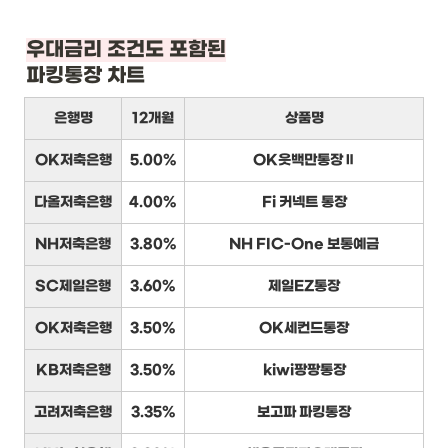
우대금리 조건도 포함된
파킹통장 차트
은행명
12개월
상품명
OK저축은행
5.00%
OK읏백만통장Ⅱ
다올저축은행
4.00%
Fi 커넥트 통장
NH저축은행
3.80%
NH FIC-One 보통예금
SC제일은행
3.60%
제일EZ통장
OK저축은행
3.50%
OK세컨드통장
KB저축은행
3.50%
kiwi팡팡통장
고려저축은행
3.35%
보고파 파킹통장