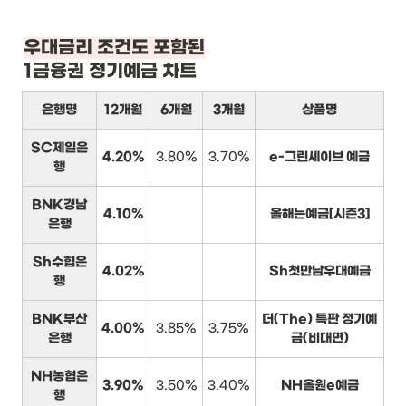
1금융권 정기예금 차트
은행명
12개월
6개월
3개월
상품명
SC제일은
4.20%
3.80%
3.70%
e-그린세이브 예금
행
BNK경남
4.10%
올해는예금[시즌3]
은행
Sh수협은
4.02%
Sh첫만남우대예금
행
BNK부산
더(The) 특판 정기예
4.00%
3.85%
3.75%
은행
금(비대면)
NH농협은
3.90%
3.50%
3.40%
NH올원e예금
행