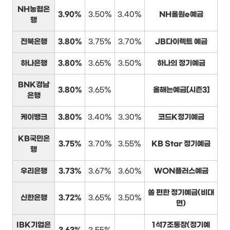
NH농협은
3.90%
3.50%
3.40%
NH올원e예금
행
전북은행
3.80%
3.75%
3.70%
JB다이렉트 예금
하나은행
3.80%
3.65%
3.50%
하나의 정기예금
BNK경남
3.80%
3.65%
올해는예금[시즌3]
은행
케이뱅크
3.80%
3.40%
3.30%
코드K정기예금
KB국민은
3.75%
3.70%
3.55%
KB Star 정기예금
행
우리은행
3.73%
3.67%
3.60%
WON플러스예금
쏠 편한 정기예금(비대
신한은행
3.72%
3.65%
3.50%
면)
IBK기업은
1석7조통장(정기예