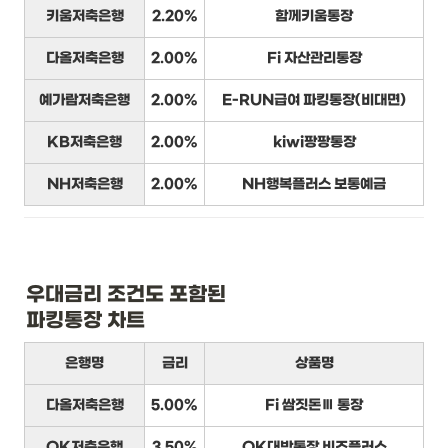
키움저축은행
2.20%
함께키움통장
다올저축은행
2.00%
Fi 자산관리통장
예가람저축은행
2.00%
E-RUN급여 파킹통장(비대면)
KB저축은행
2.00%
kiwi팡팡통장
NH저축은행
2.00%
NH행복플러스 보통예금
우대금리 조건도 포함된

파킹통장 차트
은행명
금리
상품명
다올저축은행
5.00%
Fi 쌈짓돈Ⅲ 통장
OK저축은행
3.50%
OK대박통장 비즈플러스