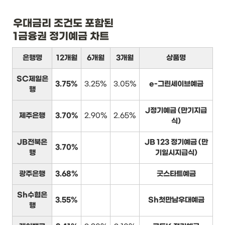
우대금리 조건도 포함된

1금융권 정기예금 차트
은행명
12개월
6개월
3개월
상품명
SC제일은
3.75%
3.25%
3.05%
e-그린세이브예금
행
J정기예금 (만기지급
제주은행
3.70%
2.90%
2.65%
식)
JB전북은
JB 123 정기예금 (만
3.70%
행
기일시지급식)
광주은행
3.68%
굿스타트예금
Sh수협은
3.55%
Sh첫만남우대예금
행