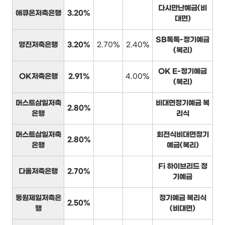
다시만난예금(비
애큐온저축은행
3.20%
대면)
SB톡톡-정기예금
영진저축은행
3.20%
2.70%
2.40%
(복리)
OK E-정기예금
OK저축은행
2.91%
4.00%
(복리)
머스트삼일저축
비대면정기예금 복
2.80%
은행
리식
머스트삼일저축
회전식비대면정기
2.80%
은행
예금(복리)
Fi 하이브리드 정
다올저축은행
2.70%
기예금
동원제일저축은
정기예금 복리식
2.50%
행
(비대면)