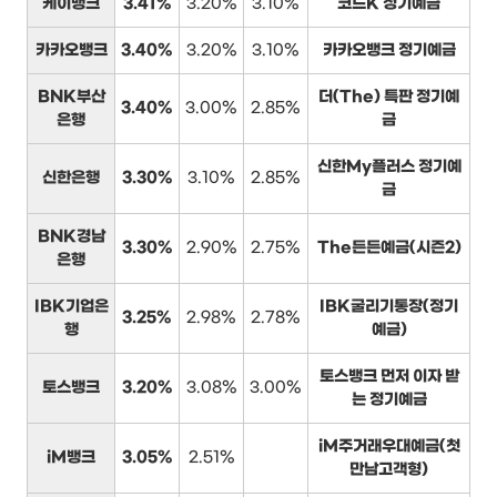
케이뱅크
3.41%
3.20%
3.10%
코드K 정기예금
카카오뱅크
3.40%
3.20%
3.10%
카카오뱅크 정기예금
BNK부산
더(The) 특판 정기예
3.40%
3.00%
2.85%
은행
금
신한My플러스 정기예
신한은행
3.30%
3.10%
2.85%
금
BNK경남
3.30%
2.90%
2.75%
The든든예금(시즌2)
은행
IBK기업은
IBK굴리기통장(정기
3.25%
2.98%
2.78%
행
예금)
토스뱅크 먼저 이자 받
토스뱅크
3.20%
3.08%
3.00%
는 정기예금
iM주거래우대예금(첫
iM뱅크
3.05%
2.51%
만남고객형)