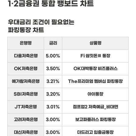
1·2금융권 통합 뱅보드 차트
우대금리 조건이 필요없는

파킹통장 차트
은행명
금리
상품명
다올저축은행
5.00%
Fi 쌈짓돈Ⅲ 통장
OK저축은행
3.50%
OK대박통장 비즈플러스
예가람저축은행
3.21%
The프리미엄 멤버십 파킹통장
SBI저축은행
3.20%
아이통장
JT저축은행
3.01%
점프업2 저축예금_비대면
고려저축은행
3.00%
보고파플러스 파킹통장
대신저축은행
3.00%
더드리고 입출금통장