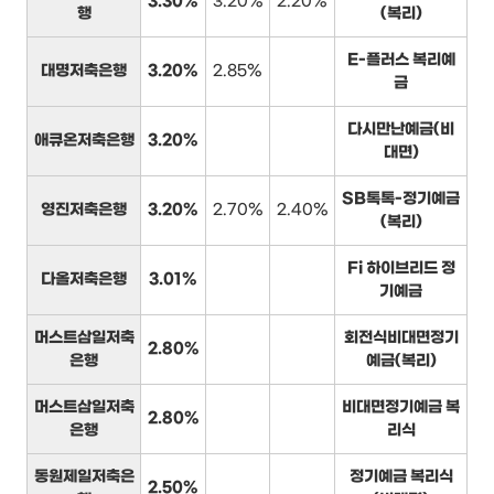
3.30%
3.20%
2.20%
행
(복리)
E-플러스 복리예
대명저축은행
3.20%
2.85%
금
다시만난예금(비
애큐온저축은행
3.20%
대면)
SB톡톡-정기예금
영진저축은행
3.20%
2.70%
2.40%
(복리)
Fi 하이브리드 정
다올저축은행
3.01%
기예금
머스트삼일저축
회전식비대면정기
2.80%
은행
예금(복리)
머스트삼일저축
비대면정기예금 복
2.80%
은행
리식
동원제일저축은
정기예금 복리식
2.50%