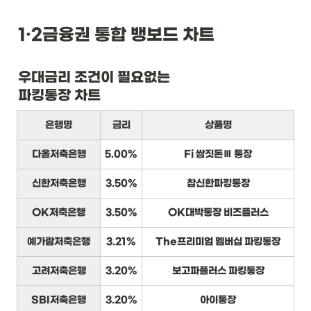
1·2금융권 통합 뱅보드 차트
우대금리 조건이 필요없는

파킹통장 차트
은행명
금리
상품명
다올저축은행
5.00%
Fi 쌈짓돈Ⅲ 통장
신한저축은행
3.50%
참신한파킹통장
OK저축은행
3.50%
OK대박통장 비즈플러스
예가람저축은행
3.21%
The프리미엄 멤버십 파킹통장
고려저축은행
3.20%
보고파플러스 파킹통장
SBI저축은행
3.20%
아이통장