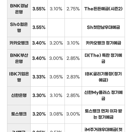
BNK경남
3.55%
3.10%
2.75%
The든든예금(시즌2)
은행
Sh수협은
3.55%
Sh첫만남우대예금
행
카카오뱅크
3.40%
3.20%
3.10%
카카오뱅크 정기예금
BNK부산
더(The) 특판 정기예
3.40%
3.00%
2.85%
은행
금
IBK기업은
IBK굴리기통장(정기
3.33%
3.05%
2.83%
행
예금)
신한My플러스 정기예
신한은행
3.30%
3.10%
2.85%
금
토스뱅크 먼저 이자 받
토스뱅크
3.20%
3.08%
3.00%
는 정기예금
iM주거래우대예금(첫