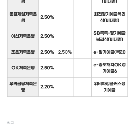
행
(비대면)
동원제일저축은
회전정기예금복리
2.50%
행
식(비대면)
SB톡톡-정기예금
아산저축은행
2.50%
복리식(비대면)
조은저축은행
2.50%
2.50%
e-정기예금(복리)
e-중도해지OK정
OK저축은행
2.50%
기예금6
우리금융저축은
위비파킹플러스정
2.20%
행
기예금
광고