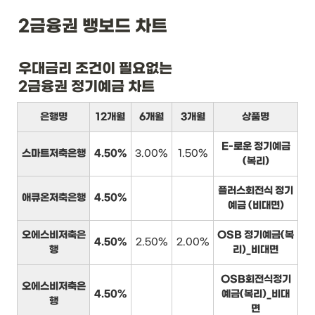
2금융권 뱅보드 차트
우대금리 조건이 필요없는

2금융권 정기예금 차트
은행명
12개월
6개월
3개월
상품명
E-로운 정기예금
스마트저축은행
4.50%
3.00%
1.50%
(복리)
플러스회전식 정기
애큐온저축은행
4.50%
예금 (비대면)
오에스비저축은
OSB 정기예금(복
4.50%
2.50%
2.00%
행
리)_비대면
OSB회전식정기
오에스비저축은
4.50%
예금(복리)_비대
행
면