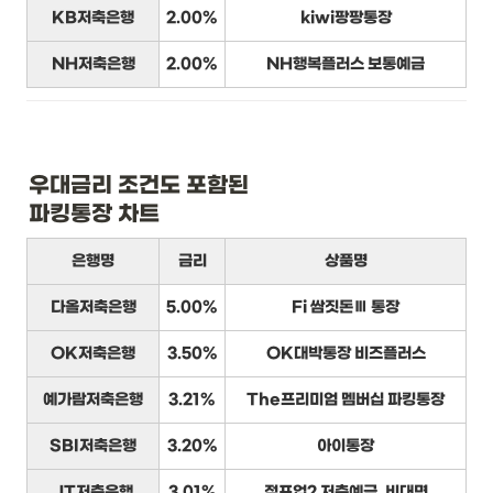
KB저축은행
2.00%
kiwi팡팡통장
NH저축은행
2.00%
NH행복플러스 보통예금
우대금리 조건도 포함된

파킹통장 차트
은행명
금리
상품명
다올저축은행
5.00%
Fi 쌈짓돈Ⅲ 통장
OK저축은행
3.50%
OK대박통장 비즈플러스
예가람저축은행
3.21%
The프리미엄 멤버십 파킹통장
SBI저축은행
3.20%
아이통장
JT저축은행
3.01%
점프업2 저축예금_비대면