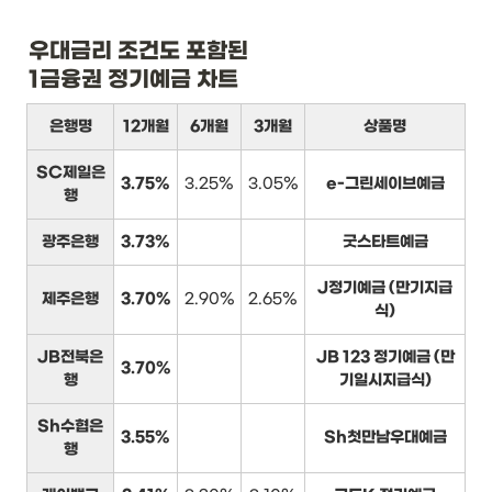
우대금리 조건도 포함된

1금융권 정기예금 차트
은행명
12개월
6개월
3개월
상품명
SC제일은
3.75%
3.25%
3.05%
e-그린세이브예금
행
광주은행
3.73%
굿스타트예금
J정기예금 (만기지급
제주은행
3.70%
2.90%
2.65%
식)
JB전북은
JB 123 정기예금 (만
3.70%
행
기일시지급식)
Sh수협은
3.55%
Sh첫만남우대예금
행