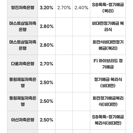
SB톡톡-정기예금
영진저축은행
3.20%
2.70%
2.40%
(복리)
머스트삼일저축
비대면정기예금 복
2.80%
은행
리식
머스트삼일저축
회전식비대면정기
2.80%
은행
예금(복리)
Fi 하이브리드 정
다올저축은행
2.70%
기예금
동원제일저축은
정기예금 복리식
2.50%
행
(비대면)
동원제일저축은
회전정기예금복리
2.50%
행
식(비대면)
SB톡톡-정기예금
아산저축은행
2.50%
복리식(비대면)