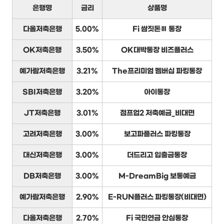
은행명
금리
상품명
다올저축은행
5.00%
Fi 쌈짓돈Ⅲ 통장
OK저축은행
3.50%
OK대박통장 비즈플러스
예가람저축은행
3.21%
The프리미엄 멤버십 파킹통장
SBI저축은행
3.20%
아이통장
JT저축은행
3.01%
점프업2 저축예금_비대면
고려저축은행
3.00%
보고파플러스 파킹통장
대신저축은행
3.00%
더드리고 입출금통장
DB저축은행
3.00%
M-DreamBig 보통예금
예가람저축은행
2.90%
E-RUN플러스 파킹통장(비대면)
다올저축은행
2.70%
Fi 국민연금 안심통장