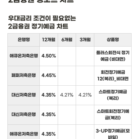
우대금리 조건이 필요없는

2금융권 정기예금 차트
은행명
12개월
6개월
3개월
상품명
플러스회전식 정기
애큐온저축은행
4.50%
예금 (비대면)
회전정기예금
페퍼저축은행
4.45%
12(복리)_비대면
스마트정기예금
대신저축은행
4.35%
4.21%
4.21%
(복리)
스마트회전정기예
대신저축은행
4.35%
금(복리)
3-UP정기예금(모
애큐온저축은행
4.35%
바일)