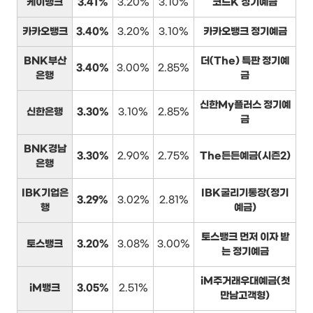
케이뱅크
3.41%
3.20%
3.10%
코드K 정기예금
카카오뱅크
3.40%
3.20%
3.10%
카카오뱅크 정기예금
BNK부산
더(The) 특판 정기예
3.40%
3.00%
2.85%
은행
금
신한My플러스 정기예
신한은행
3.30%
3.10%
2.85%
금
BNK경남
3.30%
2.90%
2.75%
The든든예금(시즌2)
은행
IBK기업은
IBK굴리기통장(정기
3.29%
3.02%
2.81%
행
예금)
토스뱅크 먼저 이자 받
토스뱅크
3.20%
3.08%
3.00%
는 정기예금
iM주거래우대예금(첫
iM뱅크
3.05%
2.51%
만남고객형)