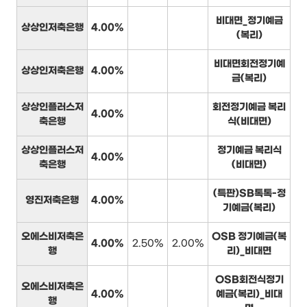
비대면_정기예금
상상인저축은행
4.00%
(복리)
비대면회전정기예
상상인저축은행
4.00%
금(복리)
상상인플러스저
회전정기예금 복리
4.00%
축은행
식(비대면)
상상인플러스저
정기예금 복리식
4.00%
축은행
(비대면)
(특판)SB톡톡-정
영진저축은행
4.00%
기예금(복리)
오에스비저축은
OSB 정기예금(복
4.00%
2.50%
2.00%
행
리)_비대면
OSB회전식정기
오에스비저축은
4.00%
예금(복리)_비대
행