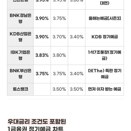
신한은행
3.95%
3.95%
3.80%
대면)
BNK경남은
3.90%
3.75%
올해는예금[시즌3]
행
KDB산업은
3.90%
3.70%
3.40%
KDB 정기예금
행
IBK기업은
1석7조통장(정기예
3.83%
3.80%
행
금)
BNK부산은
더(The) 특판 정기
3.75%
3.75%
3.40%
행
예금
토스뱅크
3.50%
3.50%
먼저 이자 받는 예금
1금융권 정기예금 차트