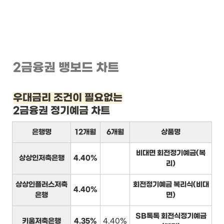
2금융권 뱅보드 차트
우대금리 조건이 필요없는
2금융권 정기예금 차트
은행명
12개월
6개월
상품명
비대면 회전정기예금(복
상상인저축은행
4.40%
리)
상상인플러스저축
회전정기예금 복리식(비대
4.40%
은행
면)
SB톡톡 회전식정기예금
키움저축은행
4.35%
4.40%