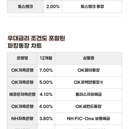
토스뱅크
2.00%
토스뱅크 통장
우대금리 조건도 포함된
파킹통장 차트
은행명
12개월
상품명
OK저축은행
7.00%
OK페이통장
OK저축은행
5.00%
OK읏백만통장Ⅱ
애큐온저축은행
4.10%
플러스자유예금
OK저축은행
4.00%
OK세컨드통장
NH저축은행
3.80%
NH FIC-One 보통예금