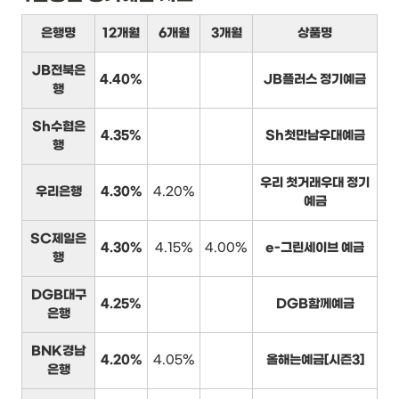
은행명
12개월
6개월
3개월
상품명
JB전북은
4.40%
JB플러스 정기예금
행
Sh수협은
4.35%
Sh첫만남우대예금
행
우리 첫거래우대 정기
우리은행
4.30%
4.20%
예금
SC제일은
4.30%
4.15%
4.00%
e-그린세이브 예금
행
DGB대구
4.25%
DGB함께예금
은행
BNK경남
4.20%
4.05%
올해는예금[시즌3]
은행