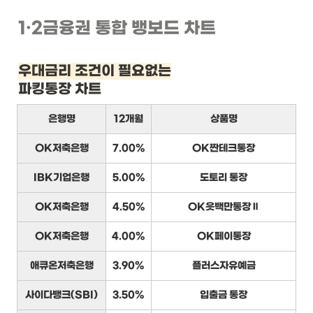
1
·2
금융권 통합 뱅보드 차트
우대금리 조건이 필요없는
파킹통장 차트
은행명
12개월
상품명
OK저축은행
7.00%
OK짠테크통장
IBK기업은행
5.00%
도토리 통장
OK저축은행
4.50%
OK읏백만통장Ⅱ
OK저축은행
4.00%
OK페이통장
애큐온저축은행
3.90%
플러스자유예금
사이다뱅크(SBI)
3.50%
입출금 통장