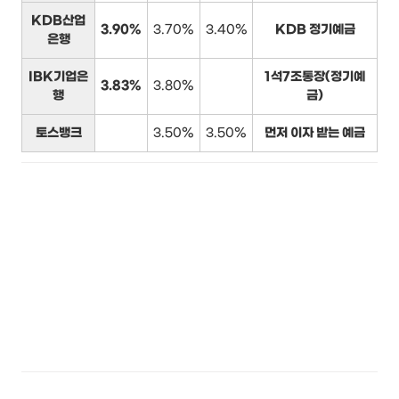
KDB산업
3.90%
3.70%
3.40%
KDB 정기예금
은행
IBK기업은
1석7조통장(정기예
3.83%
3.80%
행
금)
토스뱅크
3.50%
3.50%
먼저 이자 받는 예금