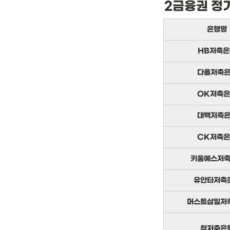
2금융권 정
은행명
HB저축은
다올저축
OK저축
대백저축
CK저축
키움예스저
유안타저축
머스트삼일저
참저축은