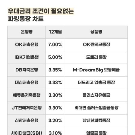
우대금리 조건이 필요없는
파킹통장 차트
은행명
12개월
상품명
OK저축은행
7.00%
OK짠테크통장
IBK기업은행
5.00%
도토리 통장
DB저축은행
3.35%
M-DreamBig 보통예금
대신저축은행
3.33%
더드리고 입출금 통장
애큐온저축은행
3.30%
플러스자유예금
JT친애저축은행
3.30%
비대면 플러스입출금통장
신한저축은행
3.20%
참신한파킹통장
사이다뱅크(SBI)
3.10%
입출금 통장