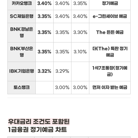
카카오뱅크
3.40%
3.40%
3.35%
정기예금
SC제일은행
3.35%
3.40%
3.40%
e-그린세이브 예금
BNK경남은
3.35%
3.35%
3.30%
The 든든 예금
행
BNK부산은
더(The) 특판 정기
3.35%
3.35%
3.10%
행
예금
1석7조통장(정기예
IBK기업은행
3.32%
3.29%
금)
토스뱅크
3.00%
3.00%
먼저 이자 받는 예금
1금융권 정기예금 차트