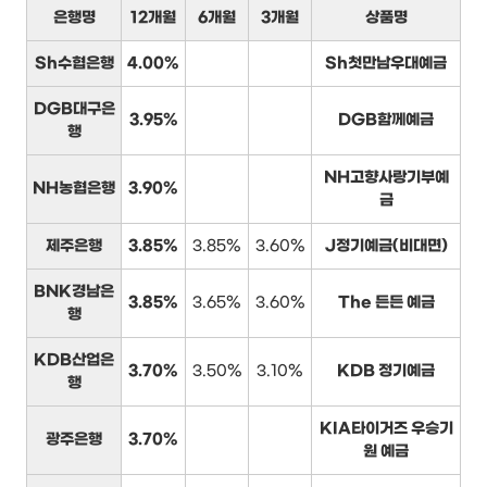
은행명
12개월
6개월
3개월
상품명
Sh수협은행
4.00%
Sh첫만남우대예금
DGB대구은
3.95%
DGB함께예금
행
NH고향사랑기부예
NH농협은행
3.90%
금
제주은행
3.85%
3.85%
3.60%
J정기예금(비대면)
BNK경남은
3.85%
3.65%
3.60%
The 든든 예금
행
KDB산업은
3.70%
3.50%
3.10%
KDB 정기예금
행
KIA타이거즈 우승기
광주은행
3.70%
원 예금