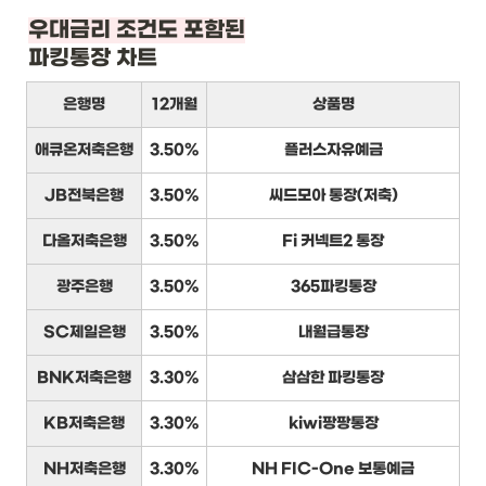
우대금리 조건도 포함된
파킹통장 차트
은행명
12개월
상품명
애큐온저축은행
3.50%
플러스자유예금
JB전북은행
3.50%
씨드모아 통장(저축)
다올저축은행
3.50%
Fi 커넥트2 통장
광주은행
3.50%
365파킹통장
SC제일은행
3.50%
내월급통장
BNK저축은행
3.30%
삼삼한 파킹통장
KB저축은행
3.30%
kiwi팡팡통장
NH저축은행
3.30%
NH FIC-One 보통예금