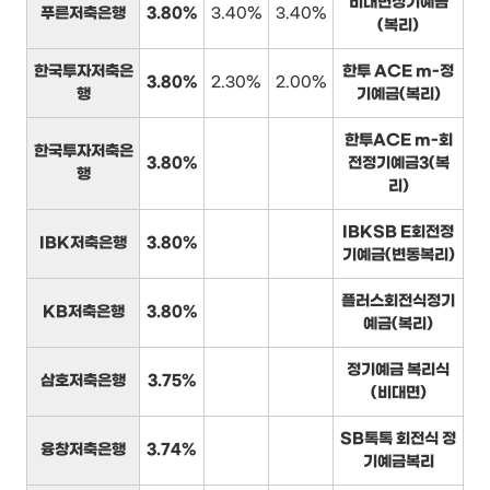
비대면정기예금
푸른저축은행
3.80%
3.40%
3.40%
(복리)
한국투자저축은
한투 ACE m-정
3.80%
2.30%
2.00%
행
기예금(복리)
한투ACE m-회
한국투자저축은
3.80%
전정기예금3(복
행
리)
IBKSB E회전정
IBK저축은행
3.80%
기예금(변동복리)
플러스회전식정기
KB저축은행
3.80%
예금(복리)
정기예금 복리식
삼호저축은행
3.75%
(비대면)
SB톡톡 회전식 정
융창저축은행
3.74%
기예금복리