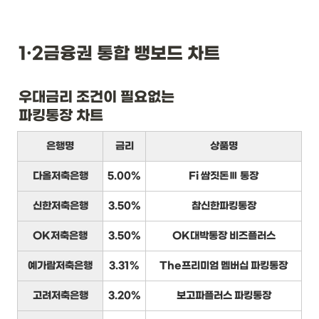
1·2금융권 통합 뱅보드 차트
우대금리 조건이 필요없는

파킹통장 차트
은행명
금리
상품명
다올저축은행
5.00%
Fi 쌈짓돈Ⅲ 통장
신한저축은행
3.50%
참신한파킹통장
OK저축은행
3.50%
OK대박통장 비즈플러스
예가람저축은행
3.31%
The프리미엄 멤버십 파킹통장
고려저축은행
3.20%
보고파플러스 파킹통장