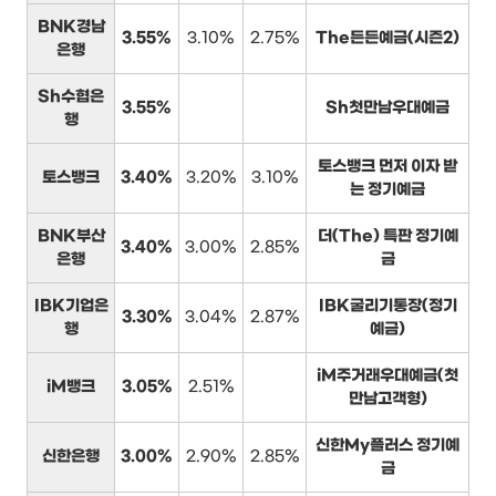
BNK경남
3.55%
3.10%
2.75%
The든든예금(시즌2)
은행
Sh수협은
3.55%
Sh첫만남우대예금
행
토스뱅크 먼저 이자 받
토스뱅크
3.40%
3.20%
3.10%
는 정기예금
BNK부산
더(The) 특판 정기예
3.40%
3.00%
2.85%
은행
금
IBK기업은
IBK굴리기통장(정기
3.30%
3.04%
2.87%
행
예금)
iM주거래우대예금(첫
iM뱅크
3.05%
2.51%
만남고객형)
신한My플러스 정기예
신한은행
3.00%
2.90%
2.85%
금