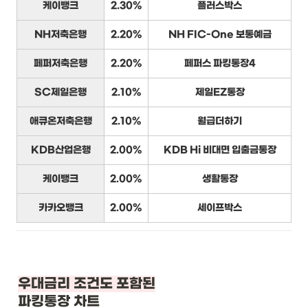
케이뱅크
2.30%
플러스박스
NH저축은행
2.20%
NH FIC-One 보통예금
페퍼저축은행
2.20%
페퍼스 파킹통장4
SC제일은행
2.10%
제일EZ통장
애큐온저축은행
2.10%
월급더하기
KDB산업은행
2.00%
KDB Hi 비대면 입출금통장
케이뱅크
2.00%
생활통장
카카오뱅크
2.00%
세이프박스
우대금리 조건도 포함된
파킹통장 차트