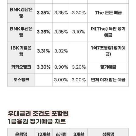
BNK경남은
3.35%
3.35%
3.30%
The 든든 예금
행
BNK부산은
더(The) 특판 정기
3.35%
3.35%
3.10%
행
예금
IBK기업은
1석7조통장(정기예
3.31%
3.32%
행
금)
카카오뱅크
3.30%
3.30%
3.20%
정기예금
토스뱅크
3.00%
3.00%
먼저 이자 받는 예금
1금융권 정기예금 차트
은행명
12개월
6개월
3개월
상품명