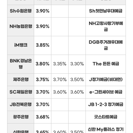
Sh수협은행
3.90%
Sh첫만남우대예금
NH고향사랑기부예
NH농협은행
3.90%
금
DGB주거래우대예
iM뱅크
3.85%
금
BNK경남은
3.80%
3.35%
3.30%
The 든든 예금
행
제주은행
3.75%
3.70%
3.50%
J정기예금(비대면)
SC제일은행
3.70%
3.60%
3.60%
e-그린세이브 예금
JB전북은행
3.70%
JB 1-2-3 정기예금
광주은행
3.68%
굿스타트예금
신한 My플러스 정기
신한은행
3.65%
3.60%
3.50%