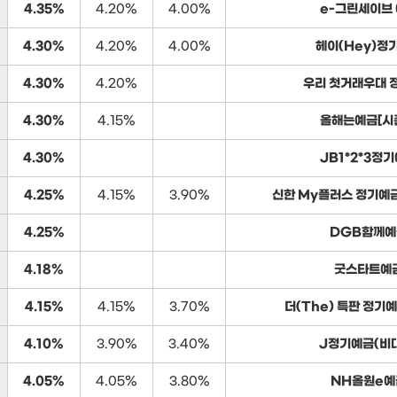
4.35%
4.20%
4.00%
e-그린세이브
4.30%
4.20%
4.00%
헤이(Hey)정
4.30%
4.20%
우리 첫거래우대 
4.30%
4.15%
올해는예금[시
4.30%
JB1*2*3정
4.25%
4.15%
3.90%
신한 My플러스 정기예
4.25%
DGB함께예
4.18%
굿스타트예
4.15%
4.15%
3.70%
더(The) 특판 정기
4.10%
3.90%
3.40%
J정기예금(비
4.05%
4.05%
3.80%
NH올원e예