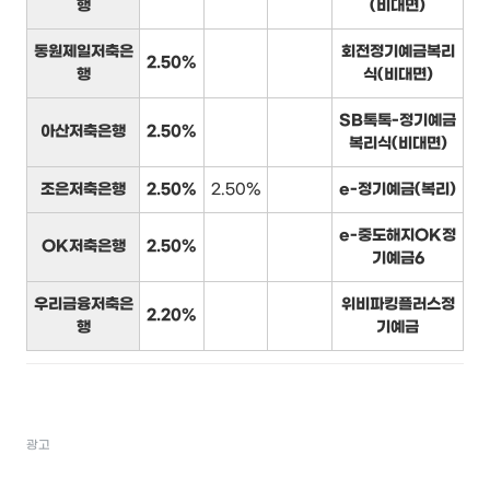
행
(비대면)
동원제일저축은
회전정기예금복리
2.50%
행
식(비대면)
SB톡톡-정기예금
아산저축은행
2.50%
복리식(비대면)
조은저축은행
2.50%
2.50%
e-정기예금(복리)
e-중도해지OK정
OK저축은행
2.50%
기예금6
우리금융저축은
위비파킹플러스정
2.20%
행
기예금
광고