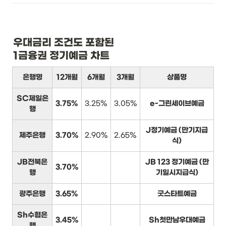
우대금리 조건도 포함된

1금융권 정기예금 차트
은행명
12개월
6개월
3개월
상품명
SC제일은
3.75%
3.25%
3.05%
e-그린세이브예금
행
J정기예금 (만기지급
제주은행
3.70%
2.90%
2.65%
식)
JB전북은
JB 123 정기예금 (만
3.70%
행
기일시지급식)
광주은행
3.65%
굿스타트예금
Sh수협은
3.45%
Sh첫만남우대예금
행