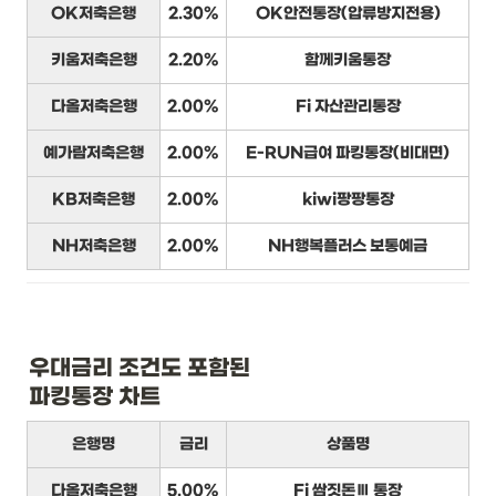
OK저축은행
2.30%
OK안전통장(압류방지전용)
키움저축은행
2.20%
함께키움통장
다올저축은행
2.00%
Fi 자산관리통장
예가람저축은행
2.00%
E-RUN급여 파킹통장(비대면)
KB저축은행
2.00%
kiwi팡팡통장
NH저축은행
2.00%
NH행복플러스 보통예금
우대금리 조건도 포함된

파킹통장 차트
은행명
금리
상품명
다올저축은행
5.00%
Fi 쌈짓돈Ⅲ 통장