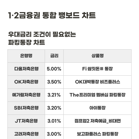
1·2금융권 통합 뱅보드 차트
우대금리 조건이 필요없는

파킹통장 차트
은행명
금리
상품명
다올저축은행
5.00%
Fi 쌈짓돈Ⅲ 통장
OK저축은행
3.50%
OK대박통장 비즈플러스
예가람저축은행
3.21%
The프리미엄 멤버십 파킹통장
SBI저축은행
3.20%
아이통장
JT저축은행
3.01%
점프업2 저축예금_비대면
고려저축은행
3.00%
보고파플러스 파킹통장