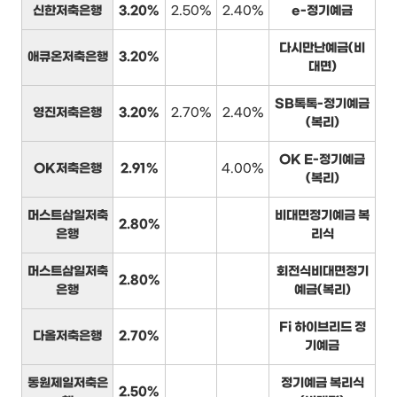
신한저축은행
3.20%
2.50%
2.40%
e-정기예금
다시만난예금(비
애큐온저축은행
3.20%
대면)
SB톡톡-정기예금
영진저축은행
3.20%
2.70%
2.40%
(복리)
OK E-정기예금
OK저축은행
2.91%
4.00%
(복리)
머스트삼일저축
비대면정기예금 복
2.80%
은행
리식
머스트삼일저축
회전식비대면정기
2.80%
은행
예금(복리)
Fi 하이브리드 정
다올저축은행
2.70%
기예금
동원제일저축은
정기예금 복리식
2.50%