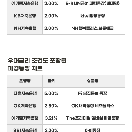
예가람저축은행
2.00%
E-RUN급여 파킹통장(비대면)
KB저축은행
2.00%
kiwi팡팡통장
NH저축은행
2.00%
NH행복플러스 보통예금
우대금리 조건도 포함된

파킹통장 차트
은행명
금리
상품명
다올저축은행
5.00%
Fi 쌈짓돈Ⅲ 통장
OK저축은행
3.50%
OK대박통장 비즈플러스
예가람저축은행
3.21%
The프리미엄 멤버십 파킹통장
SBI저축은행
3.20%
아이통장