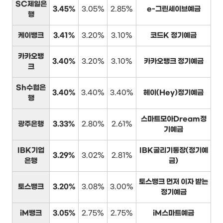
SC제일은
3.45%
3.05%
2.85%
e-그린세이브예금
행
케이뱅크
3.41%
3.20%
3.10%
코드K 정기예금
카카오뱅
3.40%
3.20%
3.10%
카카오뱅크 정기예금
크
Sh수협은
3.40%
3.40%
3.40%
헤이(Hey)정기예금
행
스마트모아Dream정
광주은행
3.33%
2.80%
2.61%
기예금
IBK기업
IBK굴리기통장(정기예
3.29%
3.02%
2.81%
은행
금)
토스뱅크 먼저 이자 받는
토스뱅크
3.20%
3.08%
3.00%
정기예금
iM뱅크
3.05%
2.75%
2.75%
iM스마트예금