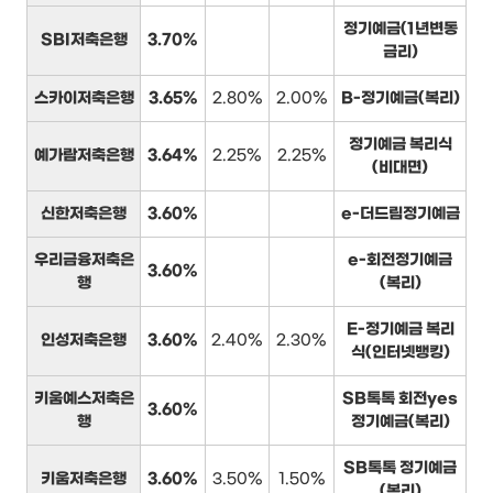
정기예금(1년변동
SBI저축은행
3.70%
금리)
스카이저축은행
3.65%
2.80%
2.00%
B-정기예금(복리)
정기예금 복리식
예가람저축은행
3.64%
2.25%
2.25%
(비대면)
신한저축은행
3.60%
e-더드림정기예금
우리금융저축은
e-회전정기예금
3.60%
행
(복리)
E-정기예금 복리
인성저축은행
3.60%
2.40%
2.30%
식(인터넷뱅킹)
키움예스저축은
SB톡톡 회전yes
3.60%
행
정기예금(복리)
SB톡톡 정기예금
키움저축은행
3.60%
3.50%
1.50%
(복리)