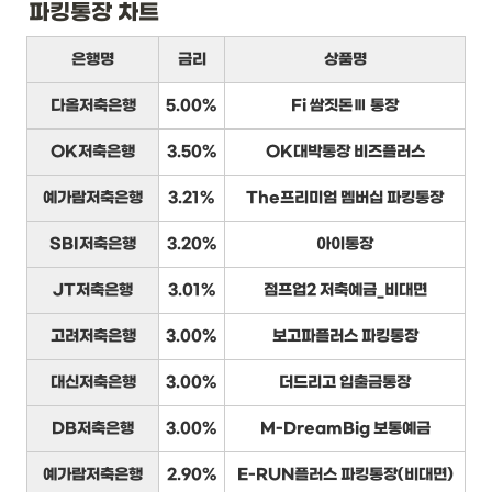
파킹통장 차트
은행명
금리
상품명
다올저축은행
5.00%
Fi 쌈짓돈Ⅲ 통장
OK저축은행
3.50%
OK대박통장 비즈플러스
예가람저축은행
3.21%
The프리미엄 멤버십 파킹통장
SBI저축은행
3.20%
아이통장
JT저축은행
3.01%
점프업2 저축예금_비대면
고려저축은행
3.00%
보고파플러스 파킹통장
대신저축은행
3.00%
더드리고 입출금통장
DB저축은행
3.00%
M-DreamBig 보통예금
예가람저축은행
2.90%
E-RUN플러스 파킹통장(비대면)