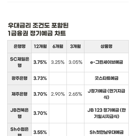
우대금리 조건도 포함된

1금융권 정기예금 차트
은행명
12개월
6개월
3개월
상품명
SC제일은
3.75%
3.25%
3.05%
e-그린세이브예금
행
광주은행
3.73%
굿스타트예금
J정기예금 (만기지급
제주은행
3.70%
2.90%
2.65%
식)
JB전북은
JB 123 정기예금 (만
3.70%
행
기일시지급식)
Sh수협은
3.55%
Sh첫만남우대예금
행