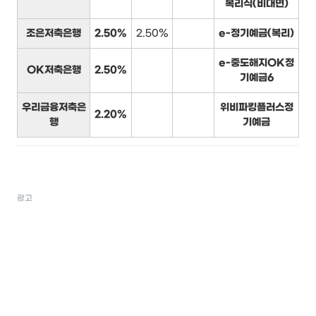
복리식(비대면)
조은저축은행
2.50%
2.50%
e-정기예금(복리)
e-중도해지OK정
OK저축은행
2.50%
기예금6
우리금융저축은
위비파킹플러스정
2.20%
행
기예금
광고