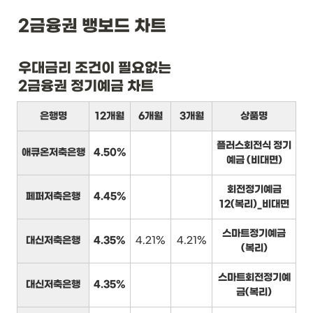
2금융권 뱅보드 차트
우대금리 조건이 필요없는

2금융권 정기예금 차트
은행명
12개월
6개월
3개월
상품명
플러스회전식 정기
애큐온저축은행
4.50%
예금 (비대면)
회전정기예금
페퍼저축은행
4.45%
12(복리)_비대면
스마트정기예금
대신저축은행
4.35%
4.21%
4.21%
(복리)
스마트회전정기예
대신저축은행
4.35%
금(복리)