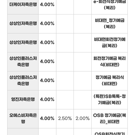
e-회전식정기예금
더케이저축은행
4.00%
(복리)
비대면_정기예금
상상인저축은행
4.00%
(복리)
비대면회전정기예
상상인저축은행
4.00%
금(복리)
상상인플러스저
회전정기예금 복리
4.00%
축은행
식(비대면)
상상인플러스저
정기예금 복리식
4.00%
축은행
(비대면)
(특판)SB톡톡-정
영진저축은행
4.00%
기예금(복리)
오에스비저축은
OSB 정기예금(복
4.00%
2.50%
2.00%
행
리)_비대면
OSB회전식정기