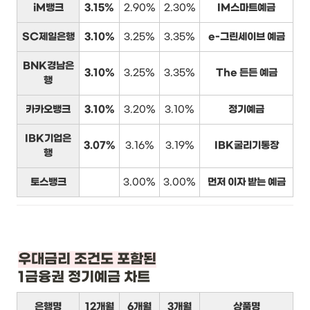
iM뱅크
3.15%
2.90%
2.30%
IM스마트예금
SC제일은행
3.10%
3.25%
3.35%
e-그린세이브 예금
BNK경남은
3.10%
3.25%
3.35%
The 든든 예금
행
카카오뱅크
3.10%
3.20%
3.10%
정기예금
IBK기업은
3.07%
3.16%
3.19%
IBK굴리기통장
행
토스뱅크
3.00%
3.00%
먼저 이자 받는 예금
1금융권 정기예금 차트
은행명
12개월
6개월
3개월
상품명