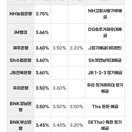
NH고향사랑기부예
NH농협은행
3.75%
금
DGB주거래우대예
iM뱅크
3.66%
금
제주은행
3.60%
3.50%
3.20%
J정기예금(비대면)
Sh수협은행
3.60%
Sh첫만남우대예금
JB전북은행
3.60%
JB 1-2-3 정기예금
우리 첫거래우대 정기
우리은행
3.50%
3.60%
예금
BNK경남은
3.50%
3.50%
3.50%
The 든든 예금
행
BNK부산은
더(The) 특판 정기
3.45%
3.45%
3.20%
행
예금