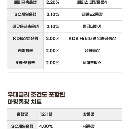
페퍼저축은행
2.20%
페퍼스 파킹통장4
SC제일은행
2.10%
제일EZ통장
애큐온저축은행
2.10%
월급더하기
KDB산업은행
2.00%
KDB Hi 비대면 입출금통장
케이뱅크
2.00%
생활통장
카카오뱅크
2.00%
세이프박스
우대금리 조건도 포함된
파킹통장 차트
은행명
12개월
상품명
SC제일은행
4.00%
Hi통장