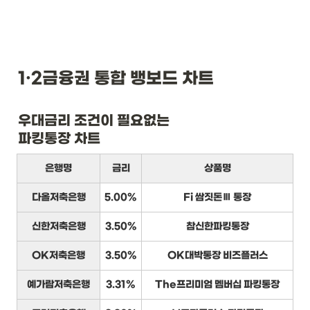
1·2금융권 통합 뱅보드 차트
우대금리 조건이 필요없는

파킹통장 차트
은행명
금리
상품명
다올저축은행
5.00%
Fi 쌈짓돈Ⅲ 통장
신한저축은행
3.50%
참신한파킹통장
OK저축은행
3.50%
OK대박통장 비즈플러스
예가람저축은행
3.31%
The프리미엄 멤버십 파킹통장