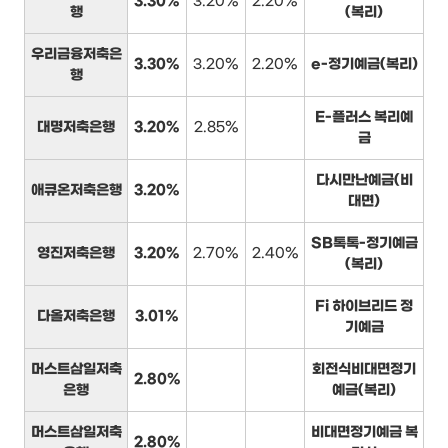
3.30%
3.20%
2.20%
행
(복리)
우리금융저축은
3.30%
3.20%
2.20%
e-정기예금(복리)
행
E-플러스 복리예
대명저축은행
3.20%
2.85%
금
다시만난예금(비
애큐온저축은행
3.20%
대면)
SB톡톡-정기예금
영진저축은행
3.20%
2.70%
2.40%
(복리)
Fi 하이브리드 정
다올저축은행
3.01%
기예금
머스트삼일저축
회전식비대면정기
2.80%
은행
예금(복리)
머스트삼일저축
비대면정기예금 복
2.80%