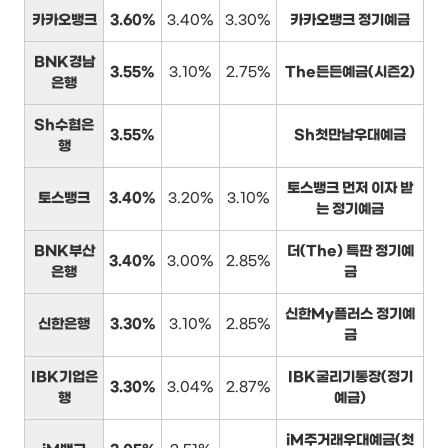
카카오뱅크
3.60%
3.40%
3.30%
카카오뱅크 정기예금
BNK경남
3.55%
3.10%
2.75%
The든든예금(시즌2)
은행
Sh수협은
3.55%
Sh첫만남우대예금
행
토스뱅크 먼저 이자 받
토스뱅크
3.40%
3.20%
3.10%
는 정기예금
BNK부산
더(The) 특판 정기예
3.40%
3.00%
2.85%
은행
금
신한My플러스 정기예
신한은행
3.30%
3.10%
2.85%
금
IBK기업은
IBK굴리기통장(정기
3.30%
3.04%
2.87%
행
예금)
iM주거래우대예금(첫