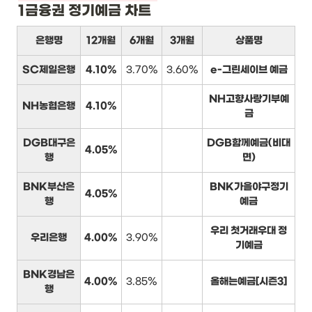
1금융권 정기예금 차트
은행명
12개월
6개월
3개월
상품명
SC제일은행
4.10%
3.70%
3.60%
e-그린세이브 예금
NH고향사랑기부예
NH농협은행
4.10%
금
DGB대구은
DGB함께예금(비대
4.05%
행
면)
BNK부산은
BNK가을야구정기
4.05%
행
예금
우리 첫거래우대 정
우리은행
4.00%
3.90%
기예금
BNK경남은
4.00%
3.85%
올해는예금[시즌3]
행