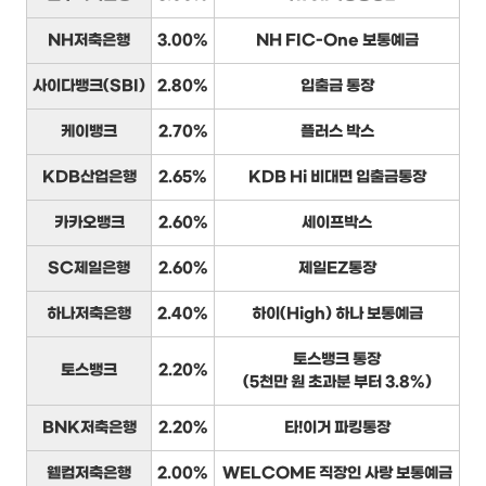
NH저축은행
3.00%
NH FIC-One 보통예금
사이다뱅크(SBI)
2.80%
입출금 통장
케이뱅크
2.70%
플러스 박스
KDB산업은행
2.65%
KDB Hi 비대면 입출금통장
카카오뱅크
2.60%
세이프박스
SC제일은행
2.60%
제일EZ통장
하나저축은행
2.40%
하이(High) 하나 보통예금
토스뱅크 통장
토스뱅크
2.20%
(5천만 원 초과분 부터 3.8%)
BNK저축은행
2.20%
타!이거 파킹통장
웰컴저축은행
2.00%
WELCOME 직장인 사랑 보통예금