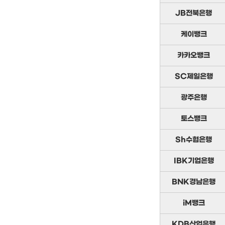
JB전북은행
케이뱅크
카카오뱅크
SC제일은행
광주은행
토스뱅크
Sh수협은행
IBK기업은행
BNK경남은행
iM뱅크
KDB산업은행