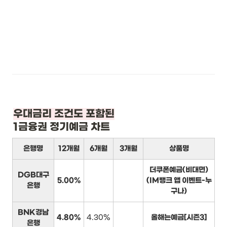
1금융권 정기예금 차트
은행명
12개월
6개월
3개월
상품명
더쿠폰예금(비대면)
DGB대구
5.00%
(IM뱅크 앱 이벤트-누
은행
구나)
BNK경남
4.80%
4.30%
올해는예금[시즌3]
은행