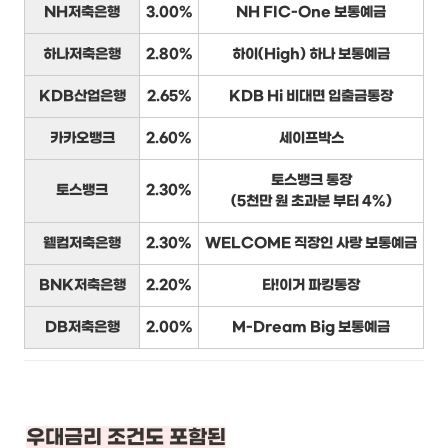
NH저축은행
3.00%
NH FIC-One 보통예금
하나저축은행
2.80%
하이(High) 하나 보통예금
KDB산업은행
2.65%
KDB Hi 비대면 입출금통장
카카오뱅크
2.60%
세이프박스
토스뱅크 통장
토스뱅크
2.30%
(5천만 원 초과분 부터 4%)
웰컴저축은행
2.30%
WELCOME 직장인 사랑 보통예금
BNK저축은행
2.20%
타!이거 파킹통장
DB저축은행
2.00%
M-Dream Big 보통예금
우대금리 조건도 포함된