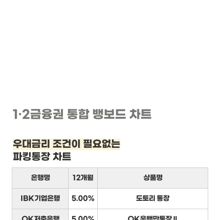
1
·2
금융권 통합 뱅보드 차트
우대금리 조건이 필요없는
파킹통장 차트
은행명
12개월
상품명
IBK기업은행
5.00%
도토리 통장
OK저축은행
5.00%
OK읏백만통장Ⅱ