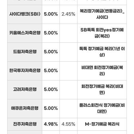
복리정기예금(변동금리)_
사이다뱅크(SBI)
5.00%
2.45%
사이다
SB톡톡 회전yes정기예
키움예스저축은행
5.00%
금(복리)
톡톡 정기예금 복리(1년 이
드림저축은행
5.00%
상)
비대면 회전정기예금(복
한국투자저축은행
5.00%
리)
회전정기예금 복리(비대
고려저축은행
5.00%
면)
플러스회전식 정기예금(비
애큐온저축은행
5.00%
대면)
진주저축은행
4.98%
4.55%
M-정기예금 복리식