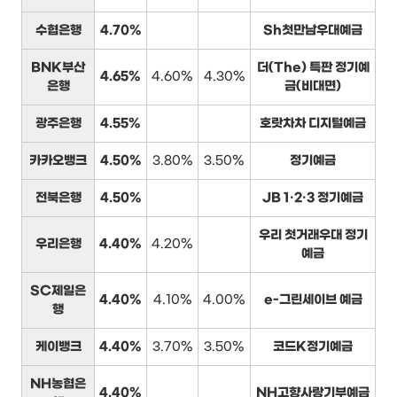
수협은행
4.70%
Sh첫만남우대예금
BNK부산
더(The) 특판 정기예
4.65%
4.60%
4.30%
은행
금(비대면)
광주은행
4.55%
호랏차차 디지털예금
카카오뱅크
4.50%
3.80%
3.50%
정기예금
전북은행
4.50%
JB 1·2·3 정기예금
우리 첫거래우대 정기
우리은행
4.40%
4.20%
예금
SC제일은
4.40%
4.10%
4.00%
e-그린세이브 예금
행
케이뱅크
4.40%
3.70%
3.50%
코드K정기예금
NH농협은
4.40%
NH고향사랑기부예금