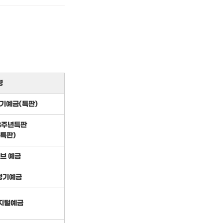
명
정기예금(특판)
3주년특판
특판)
브 예금
 정기예금
지털예금