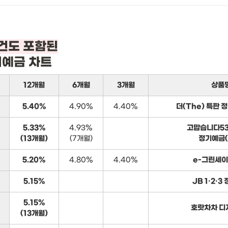
기예금 차트
12개월
6개월
3개월
상품
5.40%
4.90%
4.40%
더(The) 특판 
5.33%
4.93%
고맙습니다5
(13개월)
(7개월)
정기예금(
5.20%
4.80%
4.40%
e-그린세이
5.15%
JB 1·2·3
5.15%
호랏차차 디
(13개월)