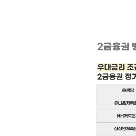
2금융권 
우대금리 조
2금융권 정
은행명
유니온저축
NH저축은
상상인저축