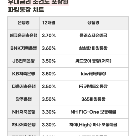
우대금리 조건도 포함된
파킹통장 차트
은행명
12개월
상품명
애큐온저축은행
3.70%
플러스자유예금
BNK저축은행
3.60%
삼삼한 파킹통장
JB전북은행
3.50%
씨드모아 통장(저축)
KB저축은행
3.50%
kiwi팡팡통장
다올저축은행
3.50%
Fi 커넥트2 통장
광주은행
3.50%
365파킹통장
NH저축은행
3.30%
NH FIC-One 보통예금
하나저축은행
3.30%
하이(High) 하나 보통예금