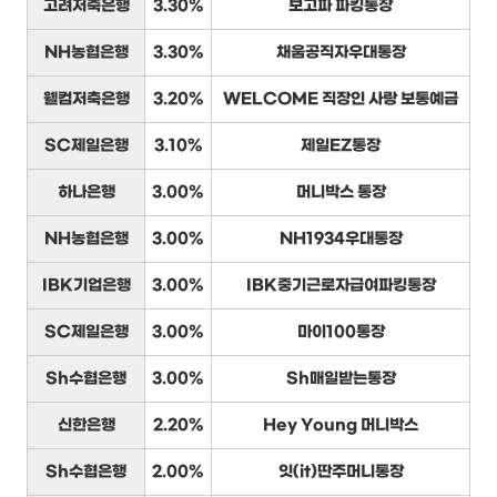
고려저축은행
3.30%
보고파 파킹통장
NH농협은행
3.30%
채움공직자우대통장
웰컴저축은행
3.20%
WELCOME 직장인 사랑 보통예금
SC제일은행
3.10%
제일EZ통장
하나은행
3.00%
머니박스 통장
NH농협은행
3.00%
NH1934우대통장
IBK기업은행
3.00%
IBK중기근로자급여파킹통장
SC제일은행
3.00%
마이100통장
Sh수협은행
3.00%
Sh매일받는통장
신한은행
2.20%
Hey Young 머니박스
Sh수협은행
2.00%
잇(it)딴주머니통장