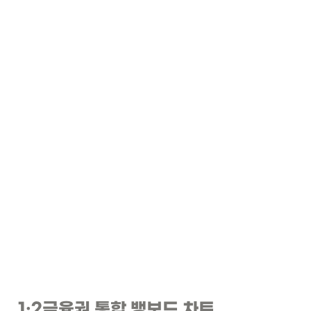
1
·2
금융권 통합 뱅보드 차트