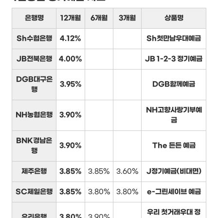
은행명
12개월
6개월
3개월
상품명
Sh수협은행
4.12%
Sh첫만남우대예금
JB전북은행
4.00%
JB 1-2-3 정기예금
DGB대구은
3.95%
DGB함께예금
행
NH고향사랑기부예
NH농협은행
3.90%
금
BNK경남은
3.90%
The 든든 예금
행
제주은행
3.85%
3.85%
3.60%
J정기예금(비대면)
SC제일은행
3.85%
3.80%
3.80%
e-그린세이브 예금
우리 첫거래우대 정
우리은행
3.80%
3.90%