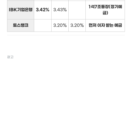
1석7조통장(정기예
IBK기업은행
3.42%
3.43%
금)
토스뱅크
3.20%
3.20%
먼저 이자 받는 예금
광고