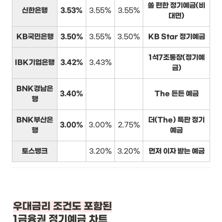
쏠 편한 정기예금(비
신한은행
3.53%
3.55%
3.55%
대면)
KB국민은행
3.50%
3.55%
3.50%
KB Star 정기예금
1석7조통장(정기예
IBK기업은행
3.42%
3.43%
금)
BNK경남은
3.40%
The 든든 예금
행
BNK부산은
더(The) 특판 정기
3.00%
3.00%
2.75%
행
예금
토스뱅크
3.20%
3.20%
먼저 이자 받는 예금
1금융권 정기예금 차트