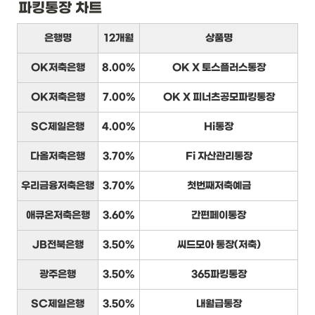
파킹통장 차트
은행명
12개월
상품명
OK저축은행
8.00%
OK X 토스플러스통장
OK저축은행
7.00%
OK X 피너츠공모파킹통장
SC제일은행
4.00%
Hi통장
다올저축은행
3.70%
Fi 자산관리통장
우리금융저축은행
3.70%
첫번째저축예금
애큐온저축은행
3.60%
간편페이통장
JB전북은행
3.50%
씨드모아 통장(저축)
광주은행
3.50%
365파킹통장
SC제일은행
3.50%
내월급통장