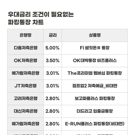
우대금리 조건이 필요없는

파킹통장 차트
은행명
금리
상품명
다올저축은행
5.00%
Fi 쌈짓돈Ⅲ 통장
OK저축은행
3.50%
OK대박통장 비즈플러스
예가람저축은행
3.01%
The프리미엄 멤버십 파킹통장
JT저축은행
3.01%
점프업2 저축예금_비대면
고려저축은행
2.80%
보고파플러스 파킹통장
대신저축은행
2.80%
더드리고 입출금통장
예가람저축은행
2.80%
E-RUN플러스 파킹통장(비대면)