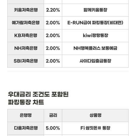
키움저축은행
2.20%
함께키움통장
예가람저축은행
2.00%
E-RUN급여 파킹통장(비대면)
KB저축은행
2.00%
kiwi팡팡통장
NH저축은행
2.00%
NH행복플러스 보통예금
SBI저축은행
2.00%
사이다입출금통장
우대금리 조건도 포함된

파킹통장 차트
은행명
금리
상품명
다올저축은행
5.00%
Fi 쌈짓돈Ⅲ 통장