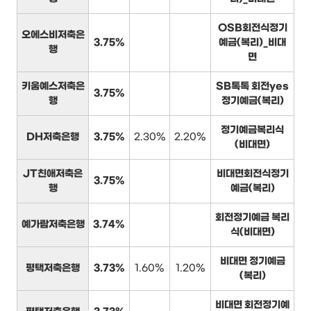
OSB회전식정기
오에스비저축은
3.75%
예금(복리)_비대
행
면
키움예스저축은
SB톡톡 회전yes
3.75%
행
정기예금(복리)
정기예금복리식
DH저축은행
3.75%
2.30%
2.20%
(비대면)
JT친애저축은
비대면회전식정기
3.75%
행
예금(복리)
회전정기예금 복리
예가람저축은행
3.74%
식(비대면)
비대면 정기예금
평택저축은행
3.73%
1.60%
1.20%
(복리)
비대면 회전정기예