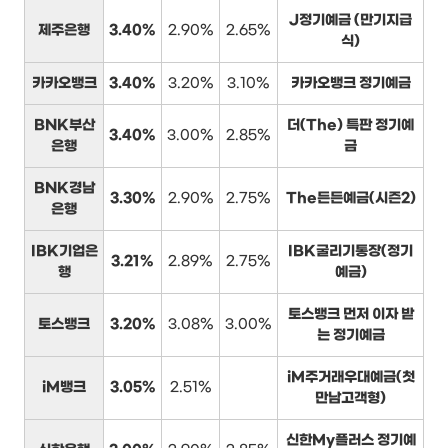
J정기예금 (만기지급
제주은행
3.40%
2.90%
2.65%
식)
카카오뱅크
3.40%
3.20%
3.10%
카카오뱅크 정기예금
BNK부산
더(The) 특판 정기예
3.40%
3.00%
2.85%
은행
금
BNK경남
3.30%
2.90%
2.75%
The든든예금(시즌2)
은행
IBK기업은
IBK굴리기통장(정기
3.21%
2.89%
2.75%
행
예금)
토스뱅크 먼저 이자 받
토스뱅크
3.20%
3.08%
3.00%
는 정기예금
iM주거래우대예금(첫
iM뱅크
3.05%
2.51%
만남고객형)
신한My플러스 정기예