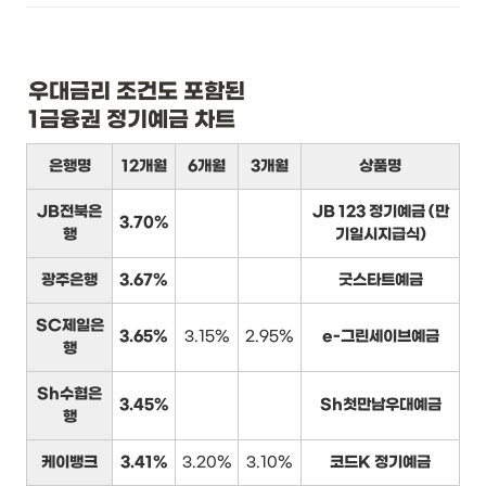
우대금리 조건도 포함된

1금융권 정기예금 차트
은행명
12개월
6개월
3개월
상품명
JB전북은
JB 123 정기예금 (만
3.70%
행
기일시지급식)
광주은행
3.67%
굿스타트예금
SC제일은
3.65%
3.15%
2.95%
e-그린세이브예금
행
Sh수협은
3.45%
Sh첫만남우대예금
행
케이뱅크
3.41%
3.20%
3.10%
코드K 정기예금