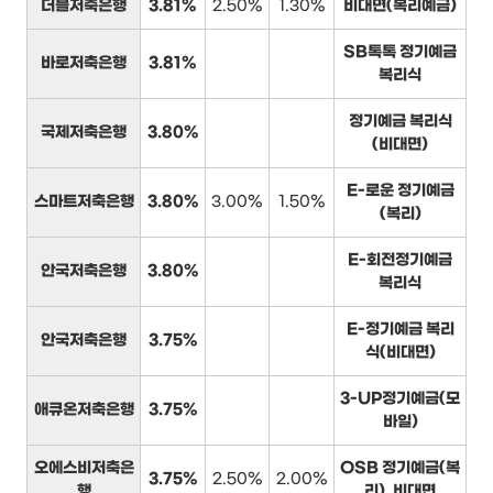
더블저축은행
3.81%
2.50%
1.30%
비대면(복리예금)
SB톡톡 정기예금
바로저축은행
3.81%
복리식
정기예금 복리식
국제저축은행
3.80%
(비대면)
E-로운 정기예금
스마트저축은행
3.80%
3.00%
1.50%
(복리)
E-회전정기예금
안국저축은행
3.80%
복리식
E-정기예금 복리
안국저축은행
3.75%
식(비대면)
3-UP정기예금(모
애큐온저축은행
3.75%
바일)
오에스비저축은
OSB 정기예금(복
3.75%
2.50%
2.00%
행
리)_비대면