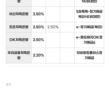
행
식(비대면)
SB톡톡-정기예금
아산저축은행
2.50%
복리식(비대면)
조은저축은행
2.50%
2.50%
e-정기예금(복리)
e-중도해지OK정
OK저축은행
2.50%
기예금6
우리금융저축은
위비파킹플러스정
2.20%
행
기예금
광고