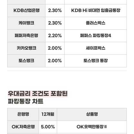
KDB산업은행
2.30%
KDB Hi 비대면 입출금통장
케이뱅크
2.30%
플러스박스
페퍼저축은행
2.20%
페퍼스 파킹통장4
카카오뱅크
2.00%
세이프박스
토스뱅크
2.00%
토스뱅크 통장
우대금리 조건도 포함된
파킹통장 차트
은행명
12개월
상품명
OK저축은행
5.00%
OK읏백만통장Ⅱ