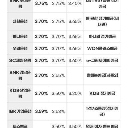
BNK부산은
더(The) 특판 정기
3.75%
3.75%
3.40%
행
예금
쏠 편한 정기예금(비
신한은행
3.70%
3.75%
3.65%
대면)
하나은행
3.70%
3.70%
3.65%
하나의 정기예금
우리은행
3.70%
3.70%
3.65%
WON플러스예금
SC제일은행
3.70%
3.70%
3.60%
e-그린세이브 예금
BNK경남은
3.70%
3.55%
올해는예금[시즌3]
행
KDB산업은
3.70%
3.50%
3.20%
KDB 정기예금
행
1석7조통장(정기예
IBK기업은행
3.59%
3.63%
금)
토스뱅크
3.50%
3.50%
먼저 이자 받는 예금