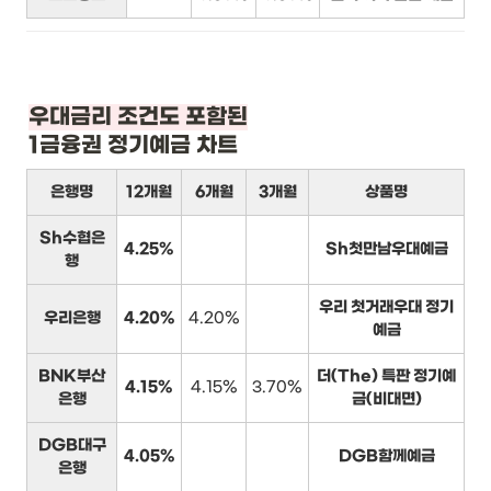
1금융권 정기예금 차트
은행명
12개월
6개월
3개월
상품명
Sh수협은
4.25%
Sh첫만남우대예금
행
우리 첫거래우대 정기
우리은행
4.20%
4.20%
예금
BNK부산
더(The) 특판 정기예
4.15%
4.15%
3.70%
은행
금(비대면)
DGB대구
4.05%
DGB함께예금
은행