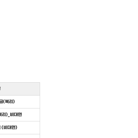
명
금(복리)
복리)_비대면
 (비대면)