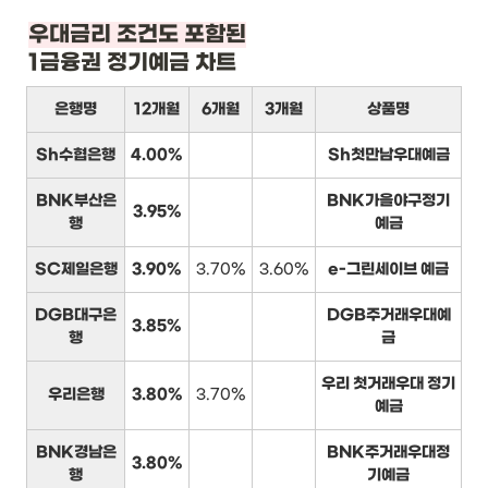
1금융권 정기예금 차트
은행명
12개월
6개월
3개월
상품명
Sh수협은행
4.00%
Sh첫만남우대예금
BNK부산은
BNK가을야구정기
3.95%
행
예금
SC제일은행
3.90%
3.70%
3.60%
e-그린세이브 예금
DGB대구은
DGB주거래우대예
3.85%
행
금
우리 첫거래우대 정기
우리은행
3.80%
3.70%
예금
BNK경남은
BNK주거래우대정
3.80%
행
기예금