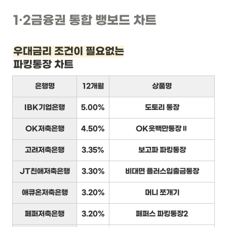
1
·2
금융권 통합 뱅보드 차트
우대금리 조건이 필요없는
파킹통장 차트
은행명
12개월
상품명
IBK기업은행
5.00%
도토리 통장
OK저축은행
4.50%
OK읏백만통장Ⅱ
고려저축은행
3.35%
보고파 파킹통장
JT친애저축은행
3.30%
비대면 플러스입출금통장
애큐온저축은행
3.20%
머니 쪼개기
페퍼저축은행
3.20%
페퍼스 파킹통장2