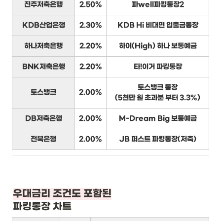
진주저축은행
2.50%
파well파킹통장2
KDB산업은행
2.30%
KDB Hi 비대면 입출금통장
하나저축은행
2.20%
하이(High) 하나 보통예금
BNK저축은행
2.20%
타!이거 파킹통장
토스뱅크 통장
토스뱅크
2.00%
(5천만 원 초과분 부터 3.3%)
DB저축은행
2.00%
M-Dream Big 보통예금
전북은행
2.00%
JB 퍼스트 파킹통장(저축)
우대금리 조건도 포함된
파킹통장 차트