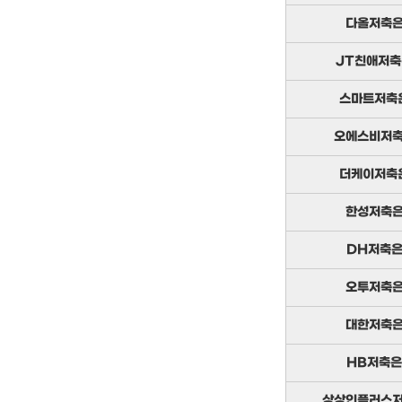
다올저축
JT친애저
스마트저축
오에스비저
더케이저축
한성저축
DH저축
오투저축
대한저축
HB저축
상상인플러스