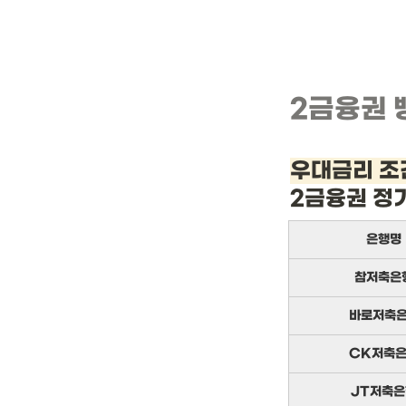
2금융권 
우대금리 조
2금융권 정
은행명
참저축은
바로저축
CK저축
JT저축은