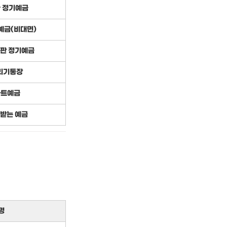
r 정기예금
예금(비대면)
특판 정기예금
리기통장
마트예금
 받는 예금
명