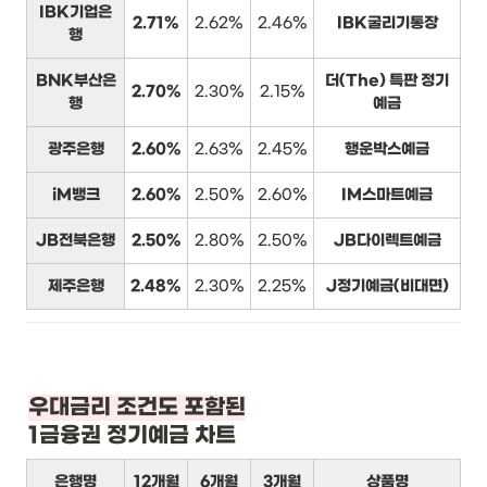
IBK기업은
2.71%
2.62%
2.46%
IBK굴리기통장
행
BNK부산은
더(The) 특판 정기
2.70%
2.30%
2.15%
행
예금
광주은행
2.60%
2.63%
2.45%
행운박스예금
iM뱅크
2.60%
2.50%
2.60%
IM스마트예금
JB전북은행
2.50%
2.80%
2.50%
JB다이렉트예금
제주은행
2.48%
2.30%
2.25%
J정기예금(비대면)
1금융권 정기예금 차트
은행명
12개월
6개월
3개월
상품명