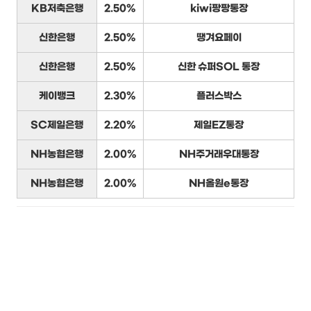
KB저축은행
2.50%
kiwi팡팡통장
신한은행
2.50%
땡겨요페이
신한은행
2.50%
신한 슈퍼SOL 통장
케이뱅크
2.30%
플러스박스
SC제일은행
2.20%
제일EZ통장
NH농협은행
2.00%
NH주거래우대통장
NH농협은행
2.00%
NH올원e통장