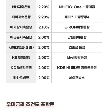
NH저축은행
2.20%
NH FIC-One 보통예금
페퍼저축은행
2.20%
페퍼스 파킹통장4
예가람저축은행
2.10%
E-RUN파킹통장
애큐온저축은행
2.00%
간편페이통장
사이다뱅크(SBI)
2.00%
입출금 통장
KB저축은행
2.00%
kiwi팡팡통장
KDB산업은행
2.00%
KDB Hi 비대면 입출금통장
카카오뱅크
2.00%
세이프박스
우대금리 조건도 포함된