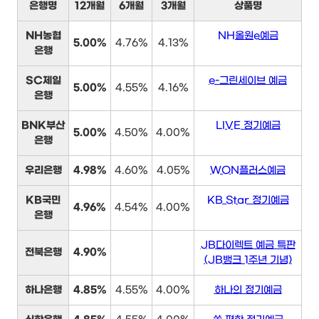
은행명
12개월
6개월
3개월
상품명
NH농협
NH올원e예금
5.00%
4.76%
4.13%
은행
SC제일
e-그린세이브 예금
5.00%
4.55%
4.16%
은행
BNK부산
LIVE 정기예금
5.00%
4.50%
4.00%
은행
우리은행
4.98%
4.60%
4.05%
WON플러스예금
KB국민
KB Star 정기예금
4.96%
4.54%
4.00%
은행
JB다이렉트 예금 특판
전북은행
4.90%
(JB뱅크 1주년 기념)
하나은행
4.85%
4.55%
4.00%
하나의 정기예금