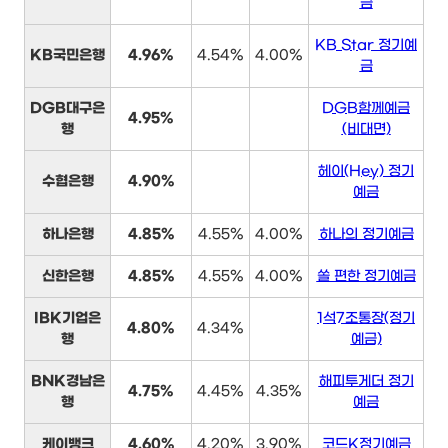
금
KB Star 정기예
KB국민은행
4.96%
4.54%
4.00%
금
DGB대구은
DGB함께예금
4.95%
행
(비대면)
헤이(Hey) 정기
수협은행
4.90%
예금
하나은행
4.85%
4.55%
4.00%
하나의 정기예금
신한은행
4.85%
4.55%
4.00%
쏠 편한 정기예금
IBK기업은
1석7조통장(정기
4.80%
4.34%
행
예금)
BNK경남은
해피투게더 정기
4.75%
4.45%
4.35%
행
예금
케이뱅크
4.60%
4.20%
3.90%
코드K정기예금