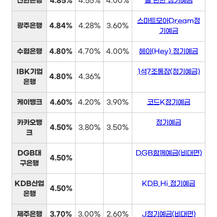
신한은행
4.85%
4.55%
4.00%
쏠 편한 정기예금
스마트모아Dream정
광주은행
4.84%
4.28%
3.60%
기예금
수협은행
4.80%
4.70%
4.00%
헤이(Hey) 정기예금
IBK기업
1석7조통장(정기예금)
4.80%
4.36%
은행
케이뱅크
4.60%
4.20%
3.90%
코드K정기예금
카카오뱅
정기예금
4.50%
3.80%
3.50%
크
DGB대
DGB함께예금(비대면)
4.50%
구은행
KDB산업
KDB Hi 정기예금
4.50%
은행
제주은행
3.70%
3.00%
2.60%
J정기예금(비대면)