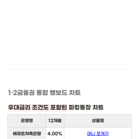
1
·2
금융권 통합 뱅보드 차트
우대금리 조건도 포함된
 파킹통장 차트
은행명
12개월
상품명
애큐온저축은행
4.00%
머니 쪼개기