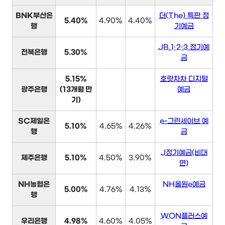
BNK부산은
더(The) 특판 정
5.40%
4.90%
4.40%
행
기예금
JB 1·2·3 정기예
전북은행
5.30%
금
5.15%
호랏차차 디지털
광주은행
(13개월 만
예금
기)
SC제일은
e-그린세이브 예
5.10%
4.65%
4.26%
행
금
J정기예금(비대
제주은행
5.10%
4.50%
3.90%
면)
NH농협은
NH올원e예금
5.00%
4.76%
4.13%
행
WON플러스예
우리은행
4.98%
4.60%
4.05%